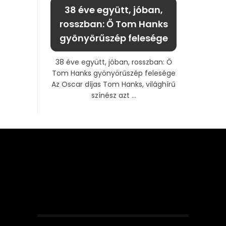
38 éve együtt, jóban,
rosszban: Ő Tom Hanks
gyönyörűszép felesége
38 éve együtt, jóban, rosszban: Ő
Tom Hanks gyönyörűszép felesége
Az Oscar díjas Tom Hanks, világhírű
színész azt ...