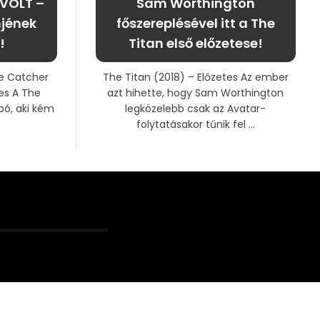
 VOLT –
Sam Worthington
mjének
főszereplésével itt a The
!
Titan első előzetese!
he Catcher
The Titan (2018) – Előzetes Az ember
es A The
azt hihette, hogy Sam Worthington
pó, aki kém
legközelebb csak az Avatar-
folytatásakor tűnik fel ...