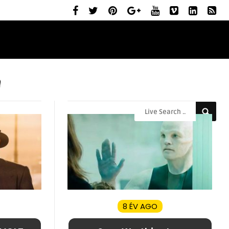
ELŐZETESEK
MOZIBEMUTATÓK
RÓLUNK
n
8 ÉV AGO