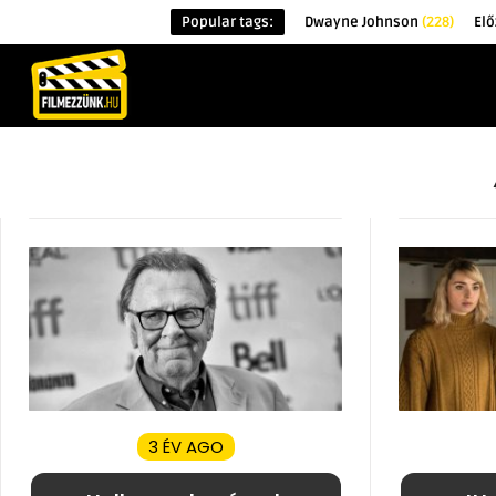
Popular tags:
Dwayne Johnson
(228)
Elő
KEZDŐOLDAL
HÍREK
ÉRDEKESSÉG
3 ÉV AGO