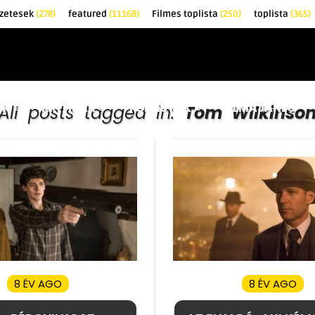
zetesek
(278)
featured
(11168)
Filmes toplista
(250)
toplista
(365)
EK
KRITIKÁK
TOPLISTÁK
FILMAJÁNLÓ
All posts tagged in:
Tom Wilkinso
8 ÉV AGO
8 ÉV AGO