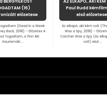
t a BÉRGYILKOST
AZ ELKAPÓ, AKI KÉM
OGADTAM (16)
Paul Rudd kémfil
ronizált előzetese
első előzetese
 fogadtam (Dead in a Week:
Az elkapó, aki kém volt (T
ey Back, 2018) – Előzetes A
Was a Spy, 2018) – Előzet
ost fogadtam, a finn Aki
Catcher Was a Spy (Az elka
Kaurismäki ...
volt) első ...