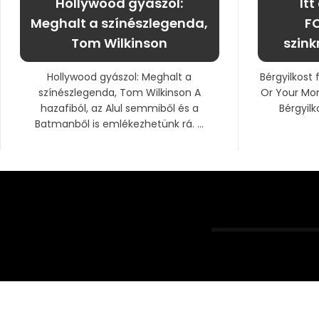
Hollywood gyászol:
It
Meghalt a színészlegenda,
F
Tom Wilkinson
szink
Hollywood gyászol: Meghalt a
Bérgyilkost
színészlegenda, Tom Wilkinson A
Or Your Mon
hazafiból, az Alul semmiből és a
Bérgyilk
Batmanből is emlékezhetünk rá. ...