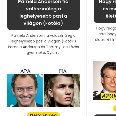
Pamela Anderson fia
Hogy r
valószínűleg a
és cs
leghelyesebb pasi a
élet
világon (Fotók!)
Hogy reagá
arra, hog
Pamela Anderson fia valószínűleg a
életrajzi f
leghelyesebb pasi a világon (Fotók!)
Pamela Anderson és Tommy Lee közös
gyermeke, Dylan ...
12 HÓNAP AGO