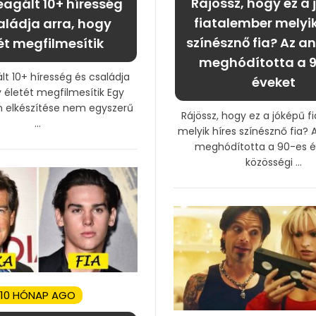
Rájössz, hogy ez a
eagált 10+ híresség
fiatalember melyik
aládja arra, hogy
színésznő fia? Az a
ét megfilmesítik
meghódította a 
lt 10+ híresség és családja
éveket
y életét megfilmesítik Egy
ilm elkészítése nem egyszerű
Rájössz, hogy ez a jóképű f
...
melyik híres színésznő fia? 
meghódította a 90-es é
közösségi ...
10 HÓNAP AGO