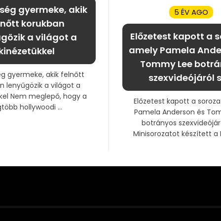
sség gyermeke, akik
5 ÉV AGO
lnőtt korukban
Előzetest kapott a s
gözik a világot a
amely Pamela Ande
kinézetükkel
Tommy Lee botrá
ég gyermeke, akik felnőtt
szexvideójáról s
n lenyűgözik a világot a
kkel Nem meglepő, hogy a
Előzetest kapott a soroza
gtöbb hollywoodi ...
Pamela Anderson és To
botrányos szexvideójáró
Minisorozatot készített a D