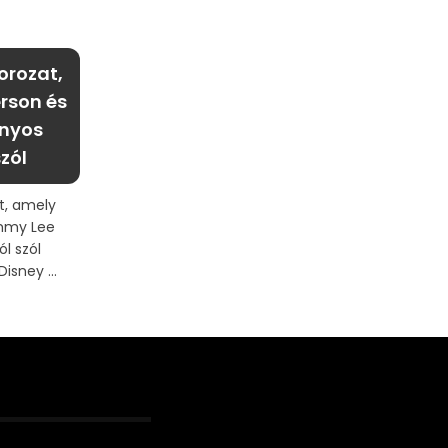
orozat,
rson és
nyos
zól
t, amely
mmy Lee
l szól
isney ...