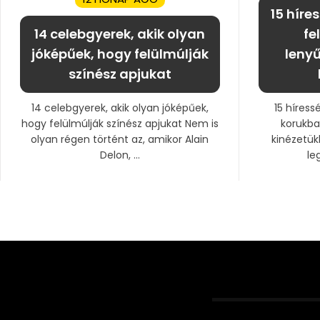
15 híre
14 celebgyerek, akik olyan
fe
jóképűek, hogy felülmúlják
lenyű
színész apjukat
14 celebgyerek, akik olyan jóképűek,
15 híress
hogy felülmúlják színész apjukat Nem is
korukba
olyan régen történt az, amikor Alain
kinézetü
Delon, ...
le