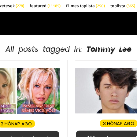
zetesek
(278)
featured
(11185)
Filmes toplista
(250)
toplista
(365)
EK
KRITIKÁK
TOPLISTÁK
FILMAJÁNLÓ
All posts tagged in:
Tommy Lee
3 HÓNAP AGO
2 HÓNAP AGO