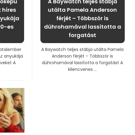
 jóképű
A Baywatch teljes stábja
 híres
utálta Pamela Anderson
nyukája
férjét – Többször is
90-es
dührohamával lassította a
forgatást
iatalember
A Baywatch teljes stábja utálta Pamela
Az anyukája
Anderson férjét – Többször is
veket A
dührohamával lassította a forgatást A
kilencvenes ...