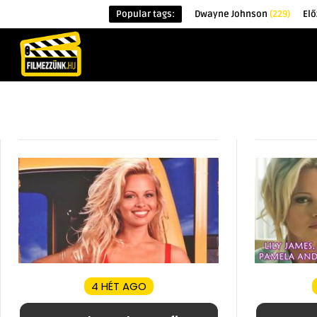
Popular tags:
Dwayne Johnson
(229)
Elő
KEZDŐOLDAL
HÍREK
ÉRDEKESSÉG
4 HÉT AGO