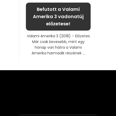
Befutott a Valami
Amerika 3 vadonatúj
előzetese!
Valami Amerika 3 (2018) – Előzetes
Már csak kevesebb, mint egy
hónap van hátra a Valami
Amerika harmadik részének ...