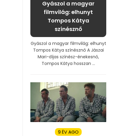
Gyászol a magyar
filmvilág: elhunyt
Tompos Kátya
színésznő
Gyászol a magyar filmvilág: elhunyt
Tompos Kátya színésznő A Jászai
Mari-díjas színész-énekesnő,
Tompos Kátya hosszan ...
9 ÉV AGO