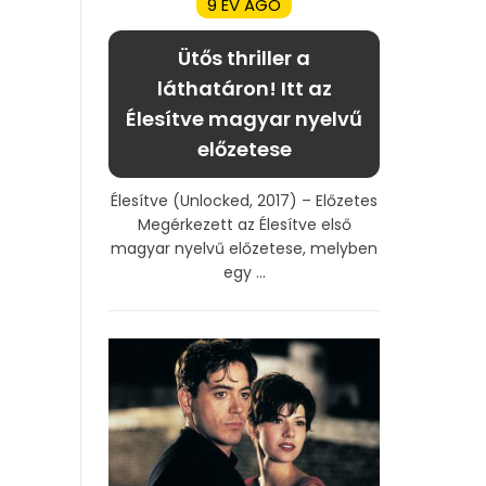
9 ÉV AGO
Ütős thriller a
láthatáron! Itt az
Élesítve magyar nyelvű
előzetese
Élesítve (Unlocked, 2017) – Előzetes
Megérkezett az Élesítve első
magyar nyelvű előzetese, melyben
egy ...