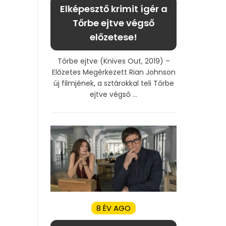
Elképesztő krimit ígér a
Tőrbe ejtve végső
előzetese!
Tőrbe ejtve (Knives Out, 2019) –
Előzetes Megérkezett Rian Johnson
új filmjének, a sztárokkal teli Tőrbe
ejtve végső ...
8 ÉV AGO