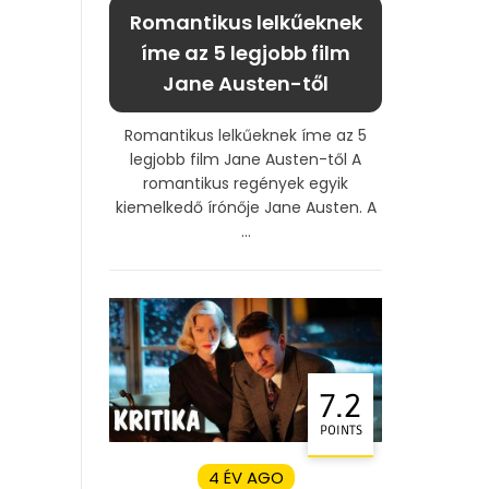
Romantikus lelkűeknek
íme az 5 legjobb film
Jane Austen-től
Romantikus lelkűeknek íme az 5
legjobb film Jane Austen-től A
romantikus regények egyik
kiemelkedő írónője Jane Austen. A
...
7.2
POINTS
4 ÉV AGO