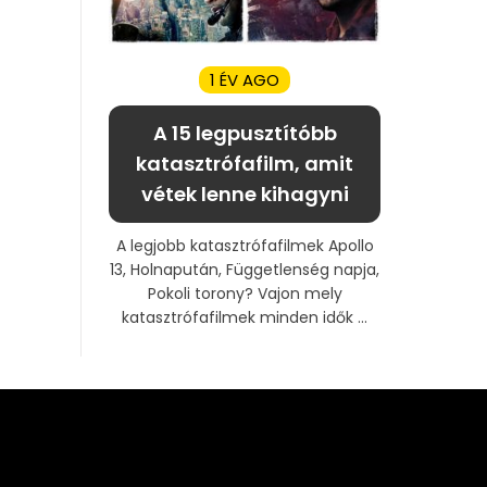
1 ÉV AGO
A 15 legpusztítóbb
katasztrófafilm, amit
vétek lenne kihagyni
A legjobb katasztrófafilmek Apollo
13, Holnapután, Függetlenség napja,
Pokoli torony? Vajon mely
katasztrófafilmek minden idők ...