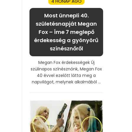
4 HÓNAP AGO
Most ünnepli 40.
születésnapját Megan
Fox – Íme 7 meglepő
érdekesség a gyönyörű
színésznőről
Megan Fox érdekességek Új
szülinapos színésznőnk, Megan Fox
40 évvel ezelőtt látta meg a
napvilágot, melynek alkalmából ...