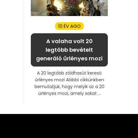
10 ÉV AGO
A valaha volt 20
legtöbb bevételt
generáló űrlényes mozi
A 20 legtöbb zöldhasút kereső
űrlényes mozi Alábbi cikkünkben
bemutatjuk, hogy melyik az a 20
űrlényes mozi, amely sokat ...