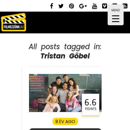
MENÜ
All posts tagged in:
Tristan Göbel
6.6
POINTS
8 ÉV AGO