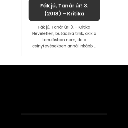
Fák jú, Tanár úr! 3.
(2018) – Kritika
Fák jú, Tanár úr! 3. – Kritika
Neveletlen, butácska tinik, akik a
tanulásban nem, de a
csínytevésekben annál inkább ...