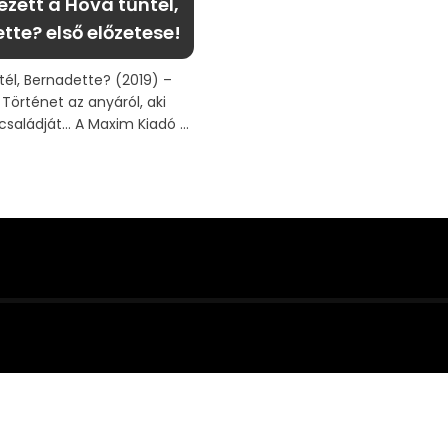
zett a Hová tűntél,
tte? első előzetese!
él, Bernadette? (2019) –
 Történet az anyáról, aki
családját… A Maxim Kiadó ...