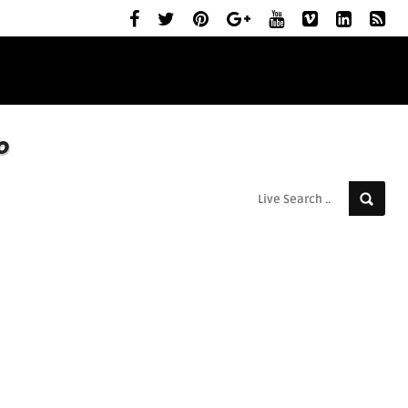
ELŐZETESEK
MOZIBEMUTATÓK
RÓLUNK
o