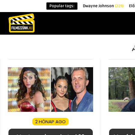
Popular tags:
Dwayne Johnson
(229)
El
KEZDŐOLDAL
HÍREK
ÉRDEKESSÉG
2 HÓNAP AGO