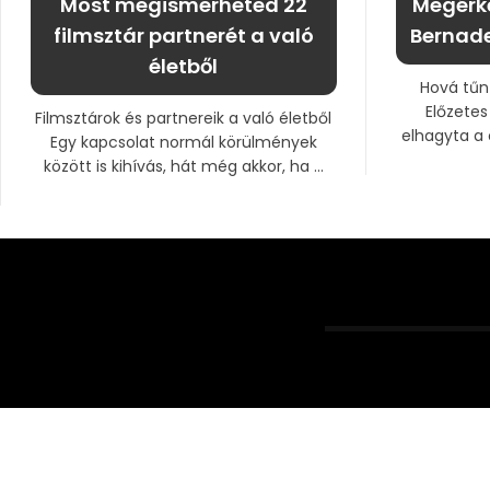
Most megismerheted 22
Megérke
filmsztár partnerét a való
Bernade
életből
Hová tűnt
Előzetes
Filmsztárok és partnereik a való életből
elhagyta a 
Egy kapcsolat normál körülmények
között is kihívás, hát még akkor, ha ...