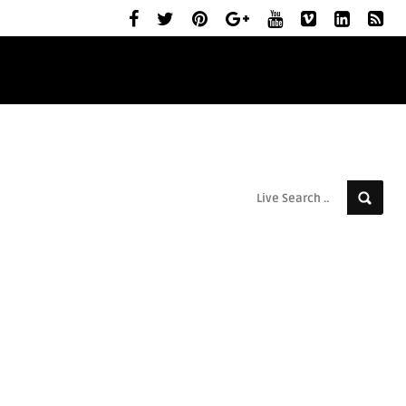
ELŐZETESEK
MOZIBEMUTATÓK
RÓLUNK