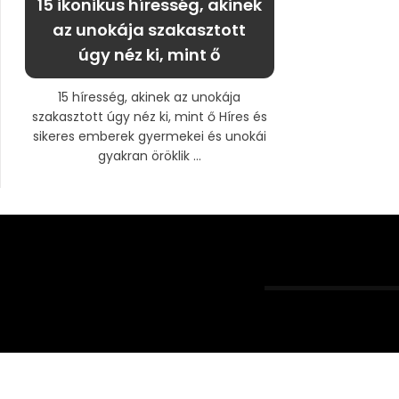
15 ikonikus híresség, akinek
az unokája szakasztott
úgy néz ki, mint ő
15 híresség, akinek az unokája
szakasztott úgy néz ki, mint ő Híres és
sikeres emberek gyermekei és unokái
gyakran öröklik ...