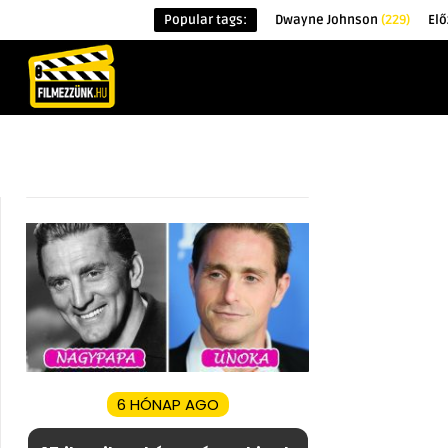
Popular tags:
Dwayne Johnson
(229)
Elő
KEZDŐOLDAL
HÍREK
ÉRDEKESSÉG
6 HÓNAP AGO