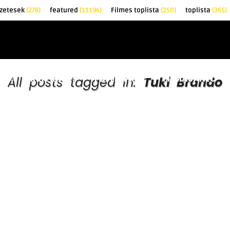
zetesek
(278)
featured
(11194)
Filmes toplista
(250)
toplista
(365)
EK
KRITIKÁK
TOPLISTÁK
FILMAJÁNLÓ
All posts tagged in:
Tuki Brando