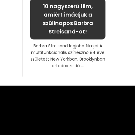
10 nagyszerű film,
amiért imádjuk a
szülinapos Barbra
Streisand-ot!
Barbra Streisand legjobb filmjei A
multifunkcionális színésznő 84 éve
született New Yorkban, Brooklynban
ortodox zsidó ...