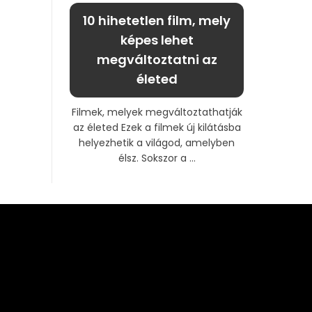
10 hihetetlen film, mely
képes lehet
megváltoztatni az
életed
Filmek, melyek megváltoztathatják
az életed Ezek a filmek új kilátásba
helyezhetik a világod, amelyben
élsz. Sokszor a ...