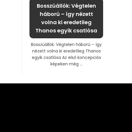
Bosszúállók: Végtelen
háború – így nézett
volna ki eredetileg
Thanos egyik csatlósa
Bosszúállók: Végtelen háború – így
nézett volna ki eredetileg Thanos
egyik csatlósa Az első koncepciós
képeken még ...