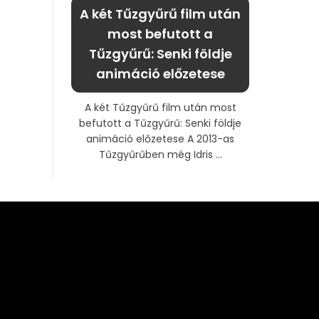
A két Tűzgyűrű film után
most befutott a
Tűzgyűrű: Senki földje
animáció előzetese
A két Tűzgyűrű film után most
befutott a Tűzgyűrű: Senki földje
animáció előzetese A 2013-as
Tűzgyűrűben még Idris ...