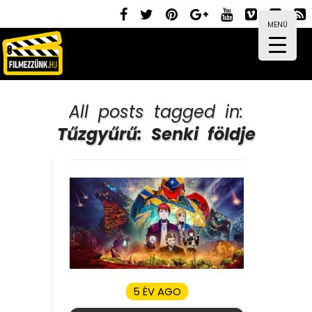
MENÜ
All posts tagged in:
Tűzgyűrű: Senki földje
5 ÉV AGO