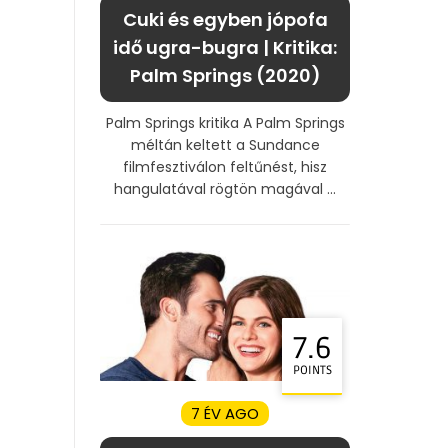
Cuki és egyben jópofa
idő ugra-bugra | Kritika:
Palm Springs (2020)
Palm Springs kritika A Palm Springs
méltán keltett a Sundance
filmfesztiválon feltűnést, hisz
hangulatával rögtön magával ...
7.6
POINTS
7 ÉV AGO