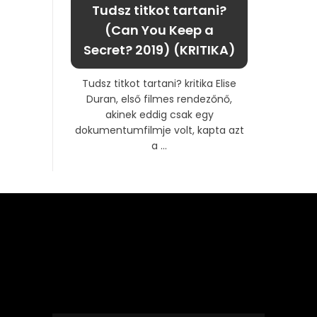
Tudsz titkot tartani?
(Can You Keep a
Secret? 2019) (KRITIKA)
Tudsz titkot tartani? kritika Elise
Duran, első filmes rendezőnő,
akinek eddig csak egy
dokumentumfilmje volt, kapta azt
a ...