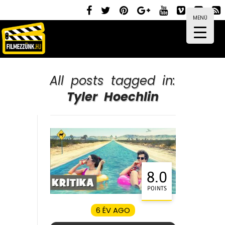
MENÜ
All posts tagged in:
Tyler Hoechlin
8.0
POINTS
6 ÉV AGO