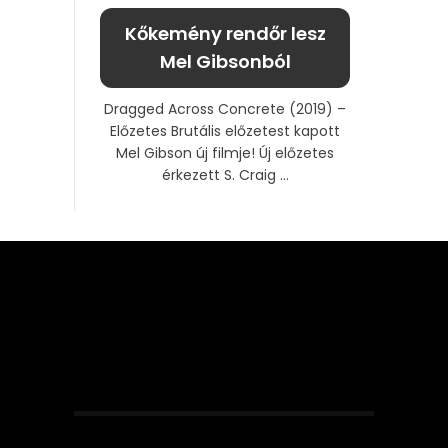
Kőkemény rendőr lesz
Mel Gibsonból
Dragged Across Concrete (2019) –
Előzetes Brutális előzetest kapott
Mel Gibson új filmje! Új előzetes
érkezett S. Craig ...