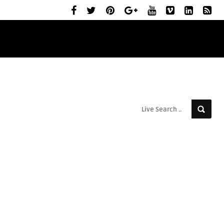
ELŐZETESEK
MOZIBEMUTATÓK
RÓLUNK