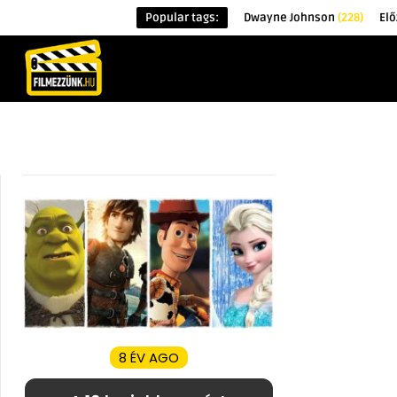
Popular tags:
Dwayne Johnson
(228)
El
KEZDŐOLDAL
HÍREK
ÉRDEKESSÉG
8 ÉV AGO