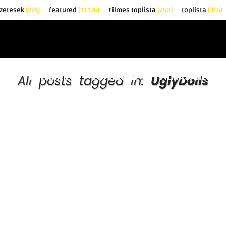
őzetesek
(278)
featured
(11176)
Filmes toplista
(250)
toplista
(365)
EK
KRITIKÁK
TOPLISTÁK
FILMAJÁNLÓ
All posts tagged in:
UglyDolls