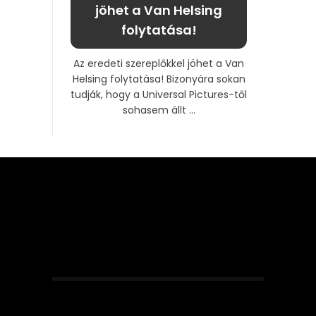
jöhet a Van Helsing
folytatása!
Az eredeti szereplőkkel jöhet a Van
Helsing folytatása! Bizonyára sokan
tudják, hogy a Universal Pictures-től
sohasem állt ...