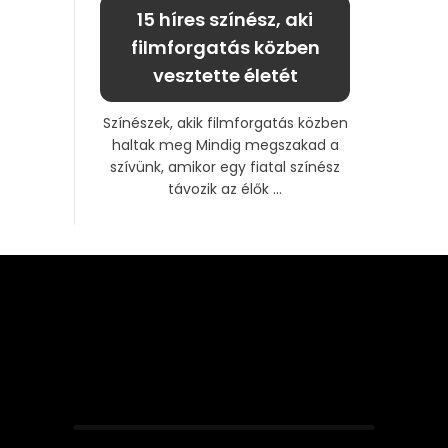
15 híres színész, aki
filmforgatás közben
vesztette életét
Színészek, akik filmforgatás közben
haltak meg Mindig megszakad a
szívünk, amikor egy fiatal színész
távozik az élők ...