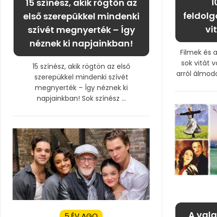
1
15 színész, akik rögtön az
feldolg
első szerepükkel mindenki
vi
szívét megnyerték – Így
néznek ki napjainkban!
Filmek és 
sok vitát v
15 színész, akik rögtön az első
arról álmodo
szerepükkel mindenki szívét
megnyerték – Így néznek ki
napjainkban! Sok színész ...
A vala
5 ÉV AGO