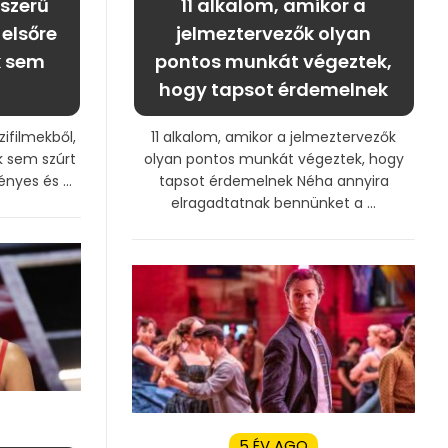
pszerű
11 alkalom, amikor a
 elsőre
jelmeztervezők olyan
k sem
pontos munkát végeztek,
hogy tapsot érdemelnek
ifilmekből,
11 alkalom, amikor a jelmeztervezők
k sem szúrt
olyan pontos munkát végeztek, hogy
nyes és ...
tapsot érdemelnek Néha annyira
elragadtatnak bennünket a ...
5 ÉV AGO