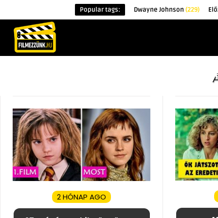
Popular tags:
Dwayne Johnson
(229)
Elő
KEZDŐOLDAL
HÍREK
ÉRDEKESSÉG
2 HÓNAP AGO