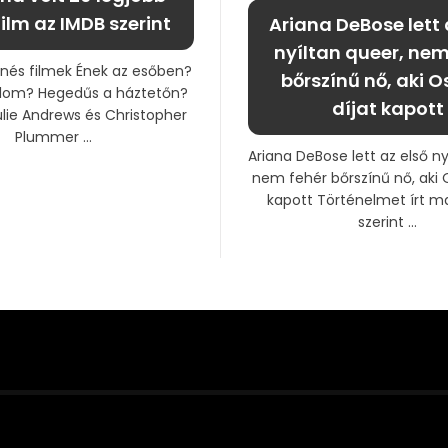
ilm az IMDB szerint
Ariana DeBose lett 
nyíltan queer, nem
enés filmek Ének az esőben?
bőrszínű nő, aki O
 álom? Hegedűs a háztetőn?
díjat kapott
ulie Andrews és Christopher
Plummer ...
Ariana DeBose lett az első ny
nem fehér bőrszínű nő, aki 
kapott Történelmet írt m
szerint ...