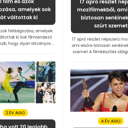
0 film és azok
17 apró részlet né
ozása, amelyek sok
mozifilmekből, ami
tát váltottak ki
biztosan senkine
szúrt szemet
azok feldolgozása, amelyek
áltottak ki Sok filmrendező
17 apró részlet népszerű moz
zik, hogy olyan látványos ...
ami elsőre biztosan senkine
szemet A filmkészítés időigé
2 ÉV AGO
4 ÉV AGO
ha volt 20 legjobb