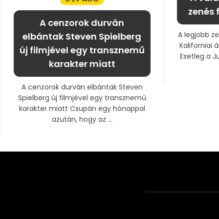
zenés f
A cenzorok durván
A legjobb z
elbántak Steven Spielberg
Kaliforniai
új filmjével egy transznemű
Esetleg a J
karakter miatt
A cenzorok durván elbántak Steven
Spielberg új filmjével egy transznemű
karakter miatt Csupán egy hónappal
azután, hogy az ...