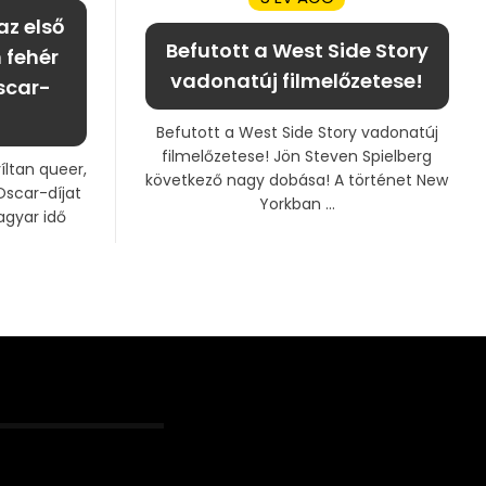
az első
Befutott a West Side Story
 fehér
vadonatúj filmelőzetese!
scar-
Befutott a West Side Story vadonatúj
filmelőzetese! Jön Steven Spielberg
íltan queer,
következő nagy dobása! A történet New
Oscar-díjat
Yorkban ...
agyar idő