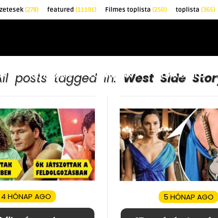
zetesek
(278)
featured
(11191)
Filmes toplista
(250)
toplista
(365)
EK
KRITIKÁK
TOPLISTÁK
FILMAJÁNLÓ
All posts tagged in:
West Side Stor
4 HÓNAP AGO
5 HÓNAP AGO