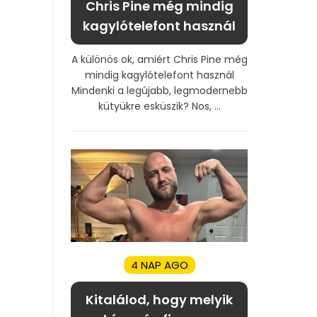
Chris Pine még mindig
kagylótelefont használ
A különös ok, amiért Chris Pine még
mindig kagylótelefont használ
Mindenki a legújabb, legmodernebb
kütyükre esküszik? Nos, ...
4 NAP AGO
Kitalálod, hogy melyik