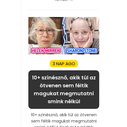
3 NAP AGO
10+ színésznő, akik túl az
ötvenen sem féltik
magukat megmutatni
smink nélkül
10+ színésznő, akik túl az ötvenen
sem féltik magukat megmutatni