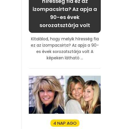
híresség fia ez az
izompacsirta? Az apja a
90-es évek
sorozatsztárja volt
Kitalálod, hogy melyik híresség fia
ez az izompacsirta? Az apja a 90-
es évek sorozatsztárja volt A
képeken látható ...
4 NAP AGO