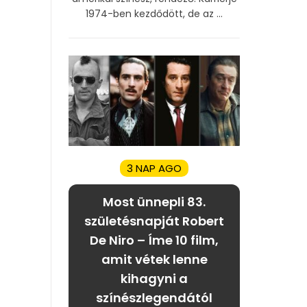
1974-ben kezdődött, de az ...
3 NAP AGO
Most ünnepli 83.
születésnapját Robert
De Niro – Íme 10 film,
amit vétek lenne
kihagyni a
színészlegendától