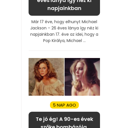
éves lánya így néz ki
napjainkban
Már 17 éve, hogy elhunyt Michael
Jackson – 26 éves lánya így néz ki
napjainkban 17. éve az idei, hogy a
Pop Királya, Michael ...
5 NAP AGO
Te jó ég! A 90-es évek
szőke bombázója,