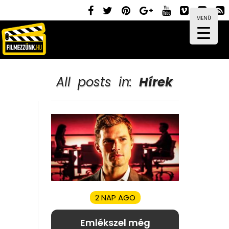
MENÜ
All posts in:
Hírek
2 NAP AGO
Emlékszel még