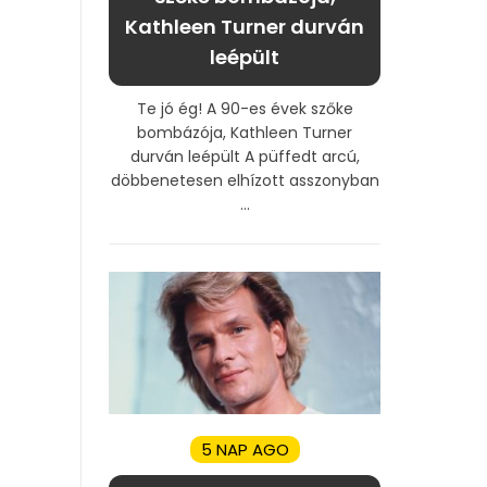
Kathleen Turner durván
leépült
Te jó ég! A 90-es évek szőke
bombázója, Kathleen Turner
durván leépült A püffedt arcú,
döbbenetesen elhízott asszonyban
...
5 NAP AGO