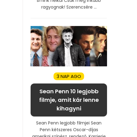
smink nélkül Csak még inkább
ragyognak! Szerencsére ...
3 NAP AGO
Sean Penn 10 legjobb
filmje, amit kár lenne
kihagyni
Sean Penn legjobb filmjei Sean
Penn kétszeres Oscar-díjas
amerikai színész, rendező. Karrierje