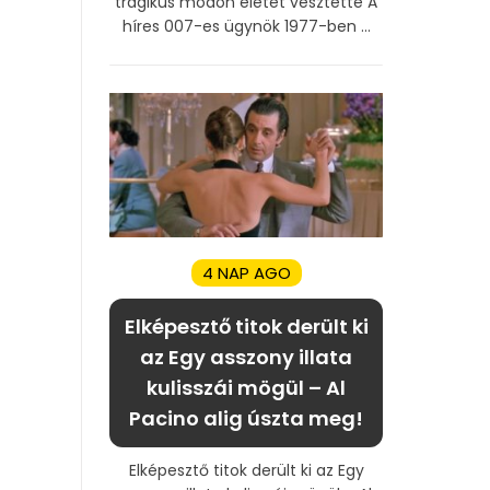
tragikus módon életét vesztette A
híres 007-es ügynök 1977-ben ...
4 NAP AGO
Elképesztő titok derült ki
az Egy asszony illata
kulisszái mögül – Al
Pacino alig úszta meg!
Elképesztő titok derült ki az Egy