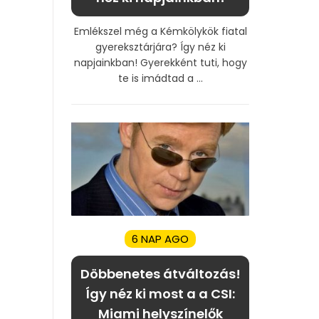
Emlékszel még a Kémkölykök fiatal
gyereksztárjára? Így néz ki
napjainkban! Gyerekként tuti, hogy
te is imádtad a ...
6 NAP AGO
Döbbenetes átváltozás!
Így néz ki most a a CSI:
Miami helyszínelők