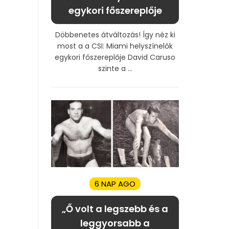
egykori főszereplője
Döbbenetes átváltozás! Így néz ki
most a a CSI: Miami helyszínelők
egykori főszereplője David Caruso
szinte a ...
6 NAP AGO
„Ő volt a legszebb és a
leggyorsabb a