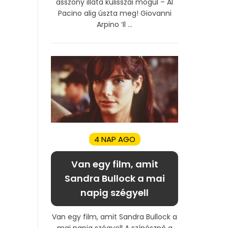
asszony illata kulisszái mögül – Al
Pacino alig úszta meg! Giovanni
Arpino ‘Il ...
4 NAP AGO
Van egy film, amit
Sandra Bullock a mai
napig szégyell
Van egy film, amit Sandra Bullock a
mai napig szégyell A színésznő a