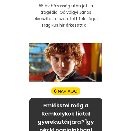
55 év házasság után jött a
tragédia: Gálvölgyi János
elveszítette szeretett feleségét
Tragikus hír érkezett a ...
6 NAP AGO
Emlékszel még a
Kémkölykök fiatal
gyereksztárjára? Így
néz ki napjainkban!