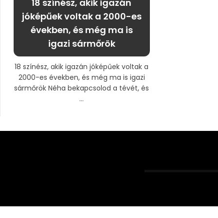
18 színész, akik igazán
jóképűek voltak a 2000-es
években, és még ma is
igazi sármőrök
18 színész, akik igazán jóképűek voltak a
2000-es években, és még ma is igazi
sármőrök Néha bekapcsolod a tévét, és
...