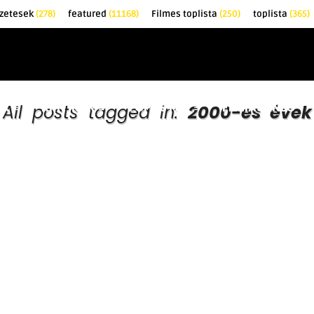
zetesek
(278)
featured
(11168)
Filmes toplista
(250)
toplista
(365)
EK
KRITIKÁK
TOPLISTÁK
FILMAJÁNLÓ
All posts tagged in:
2000-es évek