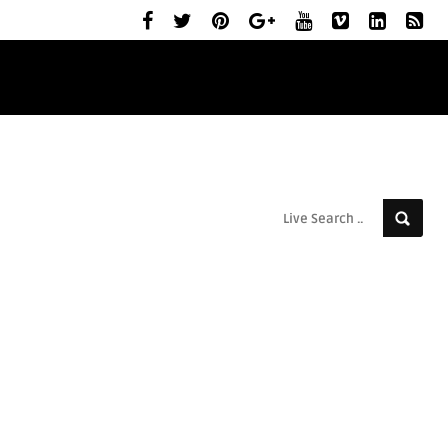
ELŐZETESEK
MOZIBEMUTATÓK
RÓLUNK