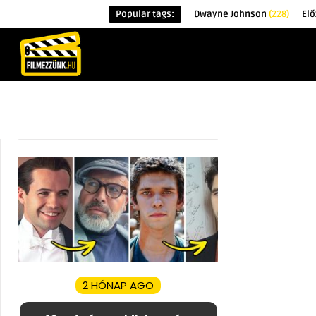
Popular tags:
Dwayne Johnson
(228)
Elő
KEZDŐOLDAL
HÍREK
ÉRDEKESSÉG
2 HÓNAP AGO