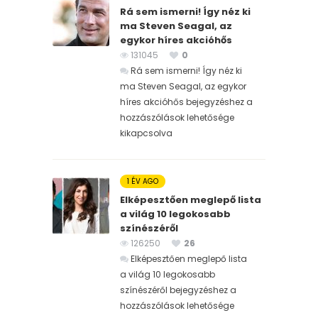
Rá sem ismerni! Így néz ki
ma Steven Seagal, az
egykor híres akcióhős
131045
0
Rá sem ismerni! Így néz ki
ma Steven Seagal, az egykor
híres akcióhős bejegyzéshez
a
hozzászólások lehetősége
kikapcsolva
1 ÉV AGO
Elképesztően meglepő lista
a világ 10 legokosabb
színészéről
126250
26
Elképesztően meglepő lista
a világ 10 legokosabb
színészéről bejegyzéshez
a
hozzászólások lehetősége