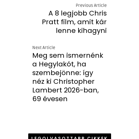
Previous Article
A 8 legjobb Chris
Pratt film, amit kár
lenne kihagyni
Next Article
Meg sem ismernénk
a Hegylakót, ha
szembejönne: így
néz ki Christopher
Lambert 2026-ban,
69 évesen
LEGOLVASOTTABB CIKKEK