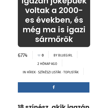
igazán jóképűek
voltak a 2000-
es években, és
még ma is igazi
sármőrök
6774
0
BY
BLUEGIRL
2 HÓNAP AGO
IN
HÍREK
·
SZÍNÉSZI LISTÁK
·
TOPLISTÁK
18 színész, akik igazán