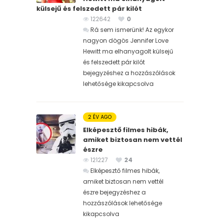
külsejű és felszedett pár kilót
122642
0
Rá sem ismerünk! Az egykor
nagyon dögös Jennifer Love
Hewitt ma elhanyagolt külsejű
és felszedett pár kilót
bejegyzéshez
a hozzászólások
lehetősége kikapcsolva
2 ÉV AGO
Elképesztő filmes hibák,
amiket biztosan nem vettél
észre
121227
24
Elképesztő filmes hibák,
amiket biztosan nem vettél
észre bejegyzéshez
a
hozzászólások lehetősége
kikapcsolva