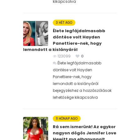
kikapcsolva
3 HÉT AGO
Élete legfájdalmasabb
döntése volt Hayden
Panettiere-nek, hogy
lemondott a kislányáról
123099
0
Élete legfájdalmasabb
döntése volt Hayden
Panettiere-nek, hogy
lemondott a kislányáról
bejegyzéshez
a hozzászólások
lehetősége kikapcsolva
11 HÓNAP AGO
Rá sem ismerünk! Az egykor
nagyon dögös Jennifer Love
Hewitt ma elhanyagolt