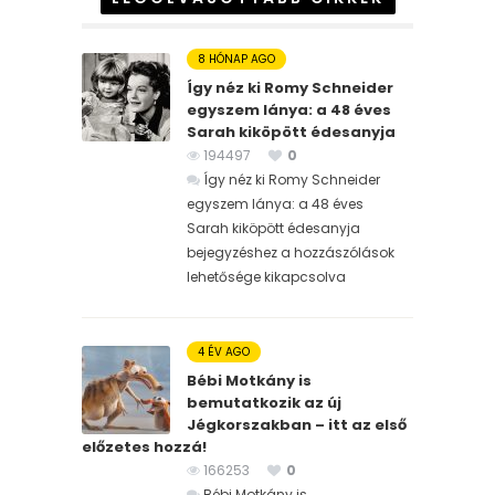
8 HÓNAP AGO
Így néz ki Romy Schneider
egyszem lánya: a 48 éves
Sarah kiköpött édesanyja
194497
0
Így néz ki Romy Schneider
egyszem lánya: a 48 éves
Sarah kiköpött édesanyja
bejegyzéshez
a hozzászólások
lehetősége kikapcsolva
4 ÉV AGO
Bébi Motkány is
bemutatkozik az új
Jégkorszakban – itt az első
előzetes hozzá!
166253
0
Bébi Motkány is