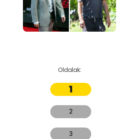
Oldalak:
1
2
3