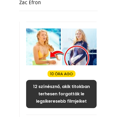
Zac Efron
10 ÓRA AGO
12 színésznő, akik titokban
terhesen forgatták le
legsikeresebb filmjeiket