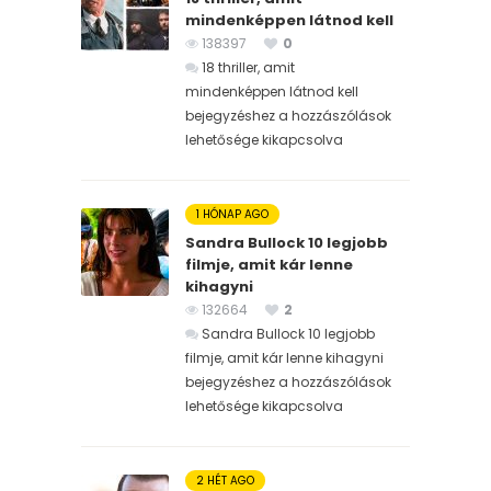
mindenképpen látnod kell
138397
0
18 thriller, amit
mindenképpen látnod kell
bejegyzéshez
a hozzászólások
lehetősége kikapcsolva
1 HÓNAP AGO
Sandra Bullock 10 legjobb
filmje, amit kár lenne
kihagyni
132664
2
Sandra Bullock 10 legjobb
filmje, amit kár lenne kihagyni
bejegyzéshez
a hozzászólások
lehetősége kikapcsolva
2 HÉT AGO