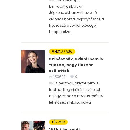
bemutatkozik az új
Jégkorszakban – itt az első
előzetes hozzá! bejegyzéshez
a
hozzászólások lehetősége
kikapcsolva
6 HÓNAP AGO
Színésznők, akikről nem is
tudtad, hogy fiúként
születtek
150637
0
Színésznők, akikről nem is
tudtad, hogy fiúként születtek
bejegyzéshez
a hozzászólások
lehetősége kikapcsolva
1 ÉV AGO
18 thriller, amit