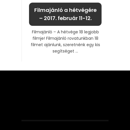
Filmajánló a hétvégére
– 2017. február 11-12.
Filmajánló – A hétvége 18 legjobb
filmje! Filmajánló rovatunkban 18
filmet ajánlunk, szeretnénk egy kis
segítséget ...