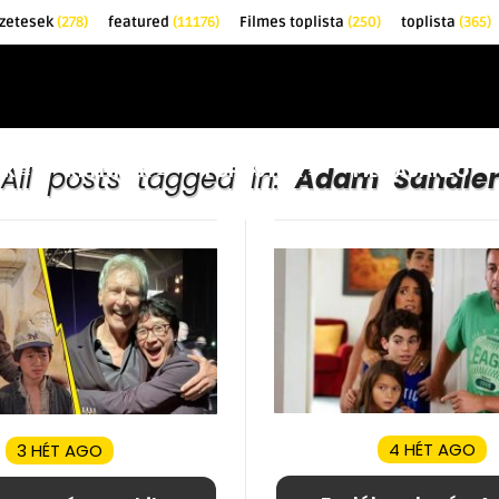
őzetesek
(278)
featured
(11176)
Filmes toplista
(250)
toplista
(365)
EK
KRITIKÁK
TOPLISTÁK
FILMAJÁNLÓ
All posts tagged in:
Adam Sandler
4 HÉT AGO
3 HÉT AGO