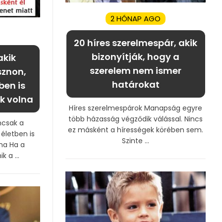
2 HÓNAP AGO
20 híres szerelmespár, akik
bizonyítják, hogy a
akik
szerelem nem ismer
sznon,
határokat
ben is
k volna
Híres szerelmespárok Manapság egyre
több házasság végződik válással. Nincs
mcsak a
ez másként a hírességek körében sem.
életben is
Szinte ...
na Ha a
 a ...