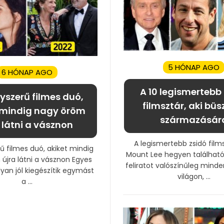
5 HÓNAP AGO
6 HÓNAP AGO
A 10 legismertebb
yszerű filmes duó,
filmsztár, aki büs
 mindig nagy öröm
származásár
 látni a vásznon
A legismertebb zsidó film
ű filmes duó, akiket mindig
Mount Lee hegyen található
újra látni a vásznon Egyes
feliratot valószínűleg minde
lyan jól kiegészítik egymást
világon, ...
a ...