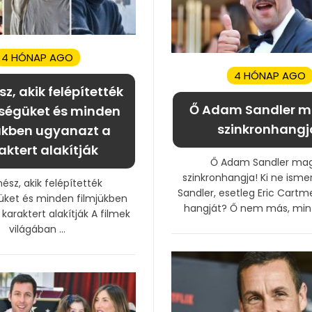
4 HÓNAP AGO
4 HÓNAP AGO
sz, akik felépítették
Ő Adam Sandler 
ségüket és minden
szinkronhangj
ükben ugyanazt a
aktert alakítják
Ő Adam Sandler ma
szinkronhangja! Ki ne ism
nész, akik felépítették
Sandler, esetleg Eric Cart
üket és minden filmjükben
hangját? Ő nem más, mint 
karaktert alakítják A filmek
világában ...