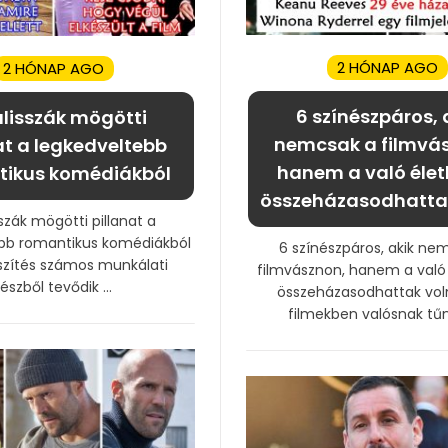
2 HÓNAP AGO
2 HÓNAP AGO
6 színészpáros, 
ulisszák mögötti
nemcsak a filmvá
at a legkedveltebb
hanem a való élet
tikus komédiákból
összeházasodhatta
sszák mögötti pillanat a
ebb romantikus komédiákból
6 színészpáros, akik ne
szítés számos munkálati
filmvásznon, hanem a való 
részből tevődik ...
összeházasodhattak vol
filmekben valósnak tűnik