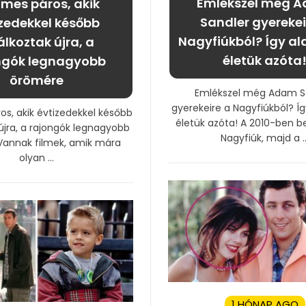
Emlékszel még 
ilmes páros, akik
Sandler gyerekei
zedekkel később
Nagyfiúkból? Így al
álkoztak újra, a
életük azóta
ngók legnagyobb
örömére
Emlékszel még Adam S
gyerekeire a Nagyfiúkból? Íg
ros, akik évtizedekkel később
életük azóta! A 2010-ben 
 újra, a rajongók legnagyobb
Nagyfiúk, majd a ..
annak filmek, amik mára
olyan ...
1 HÓNAP AGO