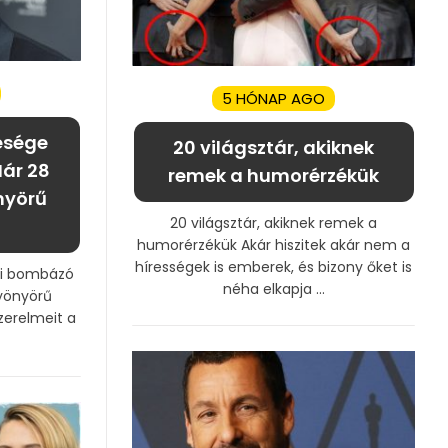
5 HÓNAP AGO
esége
20 világsztár, akiknek
ár 28
remek a humorérzékük
nyörű
20 világsztár, akiknek remek a
humorérzékük Akár hiszitek akár nem a
hírességek is emberek, és bizony őket is
zi bombázó
néha elkapja ...
yönyörű
zerelmeit a