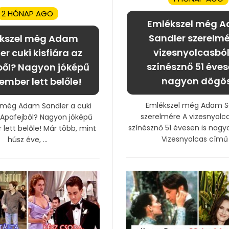
2 HÓNAP AGO
Emlékszel még 
Sandler szerelmé
kszel még Adam
vizesnyolcasból
r cuki kisfiára az
színésznő 51 éves
ből? Nagyon jóképű
nagyon dögö
lember lett belőle!
Emlékszel még Adam S
 még Adam Sandler a cuki
szerelmére A vizesnyolc
z Apafejből? Nagyon jóképű
színésznő 51 évesen is nagy
 lett belőle! Már több, mint
Vizesnyolcas című .
húsz éve, ...