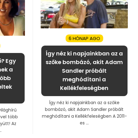
6 HÓNAP AGO
Így néz ki napjainkban az a
ő? Egy
szőke bombázó, akit Adam
nek a
Sandler próbált
több
meghódítani a
eltek
Kellékfeleségben
Így néz ki napjainkban az a szőke
bombázó, akit Adam Sandler próbált
világhírű
meghódítani a Kellékfeleségben A 2011-
ivel több
es ...
yütt! Az
.