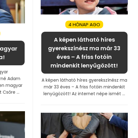
4 HÓNAP AGO
A képen látható híres
gyerekszínész ma már 33
magyar
éves – A friss fotóin
a!
mindenkit lenyűgözött!
gyar
erné Adam
A képen látható híres gyerekszínész ma
men magyar
már 33 éves – A friss fotóin mindenkit
Csőre ...
lenyűgözött! Az internet népe ismét ...