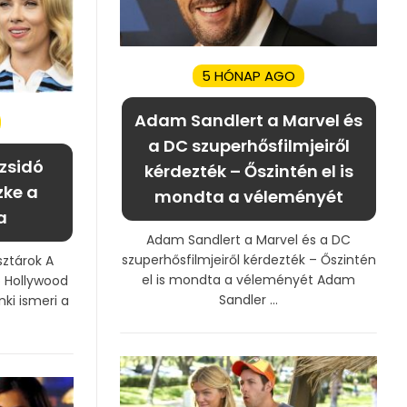
5 HÓNAP AGO
Adam Sandlert a Marvel és
a DC szuperhősfilmjeiről
 zsidó
kérdezték – Őszintén el is
zke a
mondta a véleményét
a
Adam Sandlert a Marvel és a DC
szuperhősfilmjeiről kérdezték – Őszintén
sztárok A
el is mondta a véleményét Adam
 Hollywood
Sandler ...
nki ismeri a