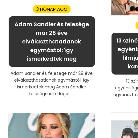
3 HÓNAP AGO
Adam Sandler és felesége
már 28 éve
13 színé
elválaszthatatlanok
egyéni
egymástól: így
filmj
ismerkedtek meg
kar
Adam Sandler és felesége már 28 éve
elválaszthatatlanok egymástól: így
13 szí
ismerkedtek meg Adam Sandler
egyéniség
felesége irtó dögös ...
ugyanazt a 