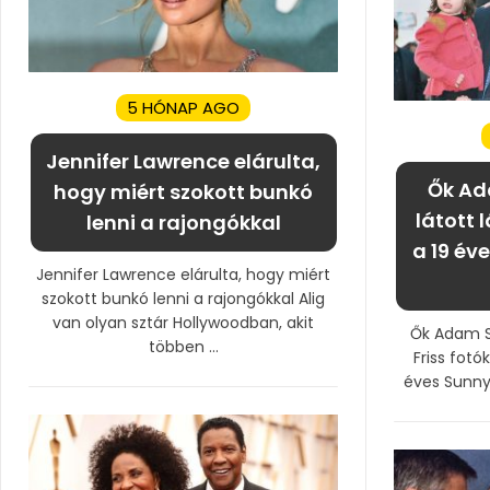
5 HÓNAP AGO
Jennifer Lawrence elárulta,
Ők Ad
hogy miért szokott bunkó
látott 
lenni a rajongókkal
a 19 év
Jennifer Lawrence elárulta, hogy miért
szokott bunkó lenni a rajongókkal Alig
van olyan sztár Hollywoodban, akit
Ők Adam Sa
többen ...
Friss fotó
éves Sunny 