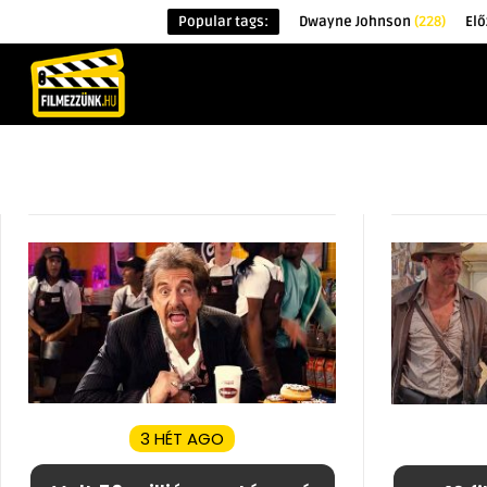
Popular tags:
Dwayne Johnson
(228)
El
KEZDŐOLDAL
HÍREK
ÉRDEKESSÉG
3 HÉT AGO