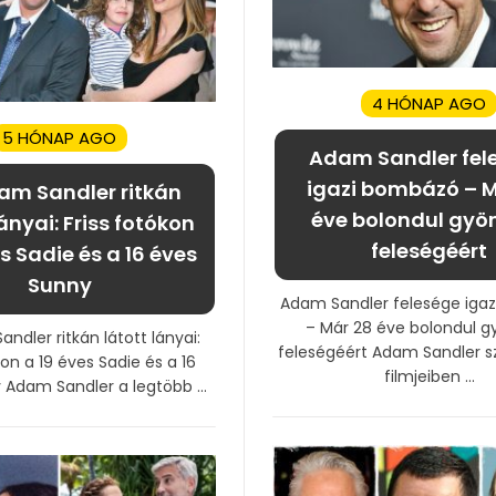
4 HÓNAP AGO
5 HÓNAP AGO
Adam Sandler fel
igazi bombázó – M
am Sandler ritkán
éve bolondul gyö
lányai: Friss fotókon
feleségéért
es Sadie és a 16 éves
Sunny
Adam Sandler felesége iga
– Már 28 éve bolondul g
ndler ritkán látott lányai:
feleségéért Adam Sandler s
kon a 19 éves Sadie és a 16
filmjeiben ...
Adam Sandler a legtöbb ...