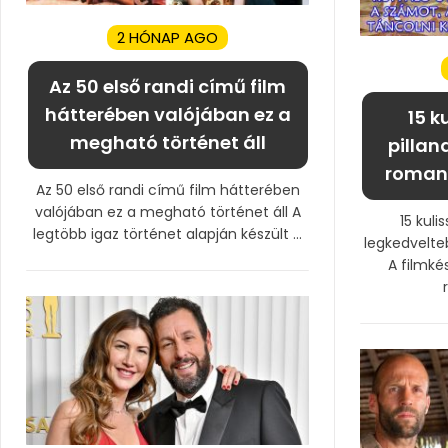
2 HÓNAP AGO
Az 50 első randi című film
hátterében valójában ez a
15 k
megható történet áll
pillan
roman
Az 50 első randi című film hátterében
valójában ez a megható történet áll A
15 kuli
legtöbb igaz történet alapján készült ...
legkedvelt
A filmké