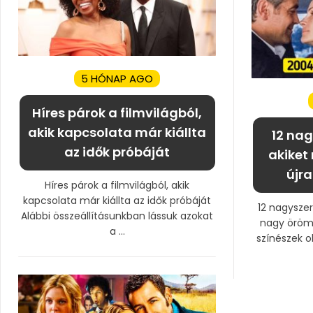
5 HÓNAP AGO
Híres párok a filmvilágból,
akik kapcsolata már kiállta
12 nag
az idők próbáját
akiket
újra
Híres párok a filmvilágból, akik
kapcsolata már kiállta az idők próbáját
12 nagyszer
Alábbi összeállításunkban lássuk azokat
nagy öröm 
a ...
színészek o