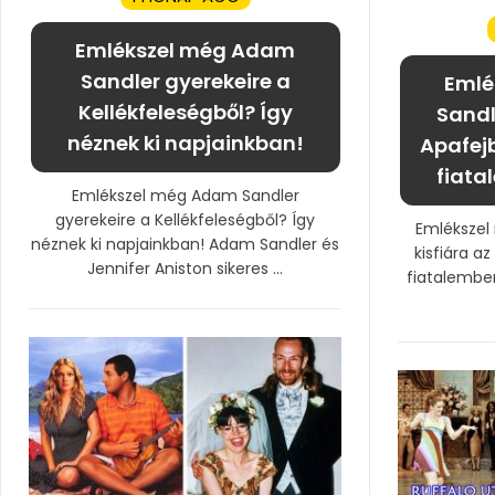
Emlékszel még Adam
Sandler gyerekeire a
Emlé
Kellékfeleségből? Így
Sandle
néznek ki napjainkban!
Apafej
fiata
Emlékszel még Adam Sandler
gyerekeire a Kellékfeleségből? Így
Emlékszel
néznek ki napjainkban! Adam Sandler és
kisfiára a
Jennifer Aniston sikeres ...
fiatalember