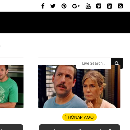
ELŐZETESEK
MOZIBEMUTATÓK
RÓLUNK
1 HÓNAP AGO