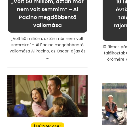
„Volt 50 millióm, aztán már
10 f
nem volt semmim” – Al
évti
Pacino megdöbbentő
tal
vallomása
rajo
„Volt 50 millióm, aztán már nem volt
semmim” – Al Pacino megdöbbentő
10 filmes pá
vallomása Al Pacino, az Oscar-díjas és
találkoztak
...
örömére V
1 HÓNAP AGO