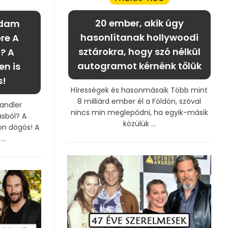
20 ember, akik úgy
Adam
hasonlítanak hollywoodi
re A
sztárokra, hogy szó nélkül
? A
autogramot kérnénk tőlük
en is
s!
Hírességek és hasonmásaik Több mint
8 milliárd ember él a Földön, szóval
andler
nincs min meglepődni, ha egyik-másik
asból? A
közülük ...
on dögös! A
..