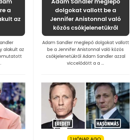
Adam
Adam Sandler meglepő
re a
dolgokat vallott be a
akult az
Jennifer Anistonnal való
!
közös csókjelenetükről
andler
Adam Sandler meglepő dolgokat vallott
y alakult az
be a Jennifer Anistonnal való közös
bemutatott
csókjelenetükről Adam Sandler azzal
.
viccelődött a a ...
1 HÓNAP AGO