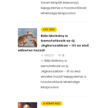
Sarah kiköpött édesanyja
bejegyzéshez
a hozzászólások
lehetősége kikapcsolva
4 ÉV AGO
Bébi Motkány is
bemutatkozik az új
Jégkorszakban – itt az első
előzetes hozzá!
166227
0
Bébi Motkány is
bemutatkozik az új
Jégkorszakban – itt az első
előzetes hozzá! bejegyzéshez
a
hozzászólások lehetősége
kikapcsolva
6 HÓNAP AGO