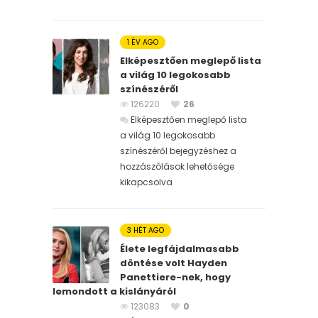
1 ÉV AGO
Elképesztően meglepő lista
a világ 10 legokosabb
színészéről
126220
26
Elképesztően meglepő lista
a világ 10 legokosabb
színészéről bejegyzéshez
a
hozzászólások lehetősége
kikapcsolva
3 HÉT AGO
Élete legfájdalmasabb
döntése volt Hayden
Panettiere-nek, hogy
lemondott a kislányáról
123083
0