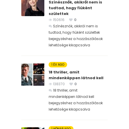
Színésznők, akikről nem is
tudtad, hogy fiúként
születtek
150616
0
Színésznők, akikről nem is
tudtad, hogy fiúként születtek
bejegyzéshez
a hozzászólások
lehetősége kikapcsolva
1 ÉV AGO
18 thriller, amit
mindenképpen látnod kell
138370
0
18 thriller, amit
mindenképpen látnod kell
bejegyzéshez
a hozzászólások
lehetősége kikapcsolva
1 HÓNAP AGO