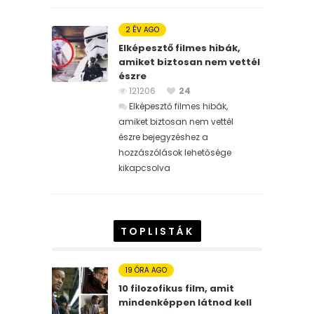
2 ÉV AGO
Elképesztő filmes hibák,
amiket biztosan nem vettél
észre
121206
24
Elképesztő filmes hibák,
amiket biztosan nem vettél
észre bejegyzéshez
a
hozzászólások lehetősége
kikapcsolva
TOPLISTÁK
19 ÓRA AGO
10 filozofikus film, amit
mindenképpen látnod kell