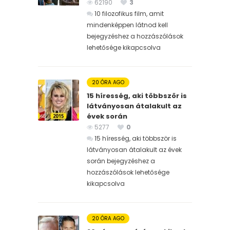
62190
3
10 filozofikus film, amit
mindenképpen látnod kell
bejegyzéshez
a hozzászólások
lehetősége kikapcsolva
20 ÓRA AGO
15 híresség, aki többször is
látványosan átalakult az
évek során
5277
0
15 híresség, aki többször is
látványosan átalakult az évek
során bejegyzéshez
a
hozzászólások lehetősége
kikapcsolva
20 ÓRA AGO