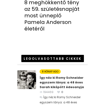
8 meghökkentő tény
az 59. születésnapját
most ünneplő
Pamela Anderson
életéről
LEGOLVASOTTABB CIKKEK
8 HÓNAP AGO
Így néz ki Romy Schneider
egyszem lánya: a 48 éves
Sarah kiköpött édesanyja
194469
0
Így néz ki Romy Schneider
egyszem lánya: a 48 éves