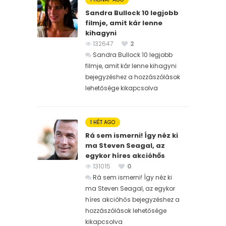
Sandra Bullock 10 legjobb
filmje, amit kár lenne
kihagyni
132647
2
Sandra Bullock 10 legjobb
filmje, amit kár lenne kihagyni
bejegyzéshez
a hozzászólások
lehetősége kikapcsolva
1 HÉT AGO
Rá sem ismerni! Így néz ki
ma Steven Seagal, az
egykor híres akcióhős
131015
0
Rá sem ismerni! Így néz ki
ma Steven Seagal, az egykor
híres akcióhős bejegyzéshez
a
hozzászólások lehetősége
kikapcsolva