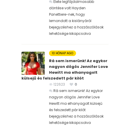
Élete legfájdalmasabb
döntése volt Hayden
Panettiere-nek, hogy
lemondott a kislányáról
bejegyzéshez
a hozzászólások
lehetősége kikapcsolva
10 HÓNAP AGO
Rá sem ismerünk! Az egykor
nagyon dögös Jennifer Love
Hewitt ma elhanyagolt
külsejű és felszedett pár kilót
122623
0
Rá sem ismerünk! Az egykor
nagyon dögös Jennifer Love
Hewitt ma elhanyagolt külsejű
és felszedett pár kilót
bejegyzéshez
a hozzászólások
lehetősége kikapcsolva