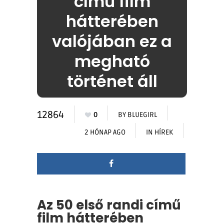
című film
hátterében
valójában ez a
megható
történet áll
12864
0
BY
BLUEGIRL
2 HÓNAP AGO
IN
HÍREK
Az 50 első randi című
film hátterében