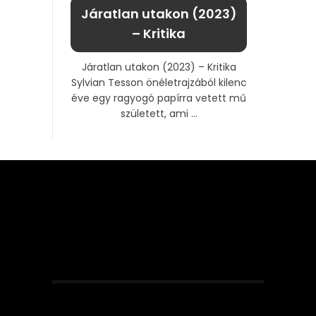
Járatlan utakon (2023)
– Kritika
Járatlan utakon (2023) – Kritika
Sylvian Tesson önéletrajzából kilenc
éve egy ragyogó papírra vetett mű
született, ami ...