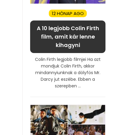
12 HÓNAP AGO
A 10 legjobb Colin Firth
film, amit kár lenne
kihagyni
Colin Firth legjobb filmjei Ha azt
mondjuk Colin Firth, akkor
mindannyiunknak a dölyfös Mr.
Darcy jut eszébe. Ebben a
szerepben ...