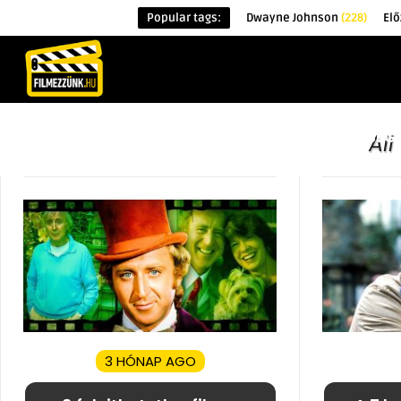
Popular tags:
Dwayne Johnson
(228)
El
KEZDŐOLDAL
HÍREK
ÉRDEKESSÉG
Al
3 HÓNAP AGO