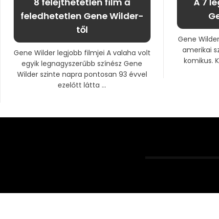
8 felejthetetlen film a
A 7 l
feledhetetlen Gene Wilder-
Ge
től
Gene Wilder
amerikai s
Gene Wilder legjobb filmjei A valaha volt
komikus. K
egyik legnagyszerűbb színész Gene
Wilder szinte napra pontosan 93 évvel
ezelőtt látta ...