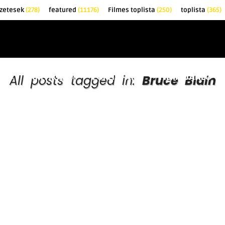
őzetesek
(278)
featured
(11176)
Filmes toplista
(250)
toplista
(365)
EK
KRITIKÁK
TOPLISTÁK
FILMAJÁNLÓ
All posts tagged in:
Bruce Blain