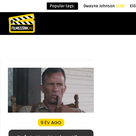
Popular tags:
Dwayne Johnson
(228)
El
KEZDŐOLDAL
HÍREK
ÉRDEKESSÉG
9 ÉV AGO