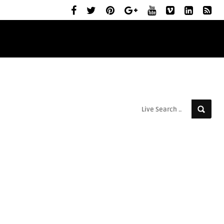
ELŐZETESEK
MOZIBEMUTATÓK
RÓLUNK