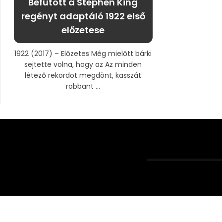
Befutott a Stephen King
regényt adaptáló 1922 első
előzetese
1922 (2017) – Előzetes Még mielőtt bárki
sejtette volna, hogy az Az minden
létező rekordot megdönt, kasszát
robbant ...