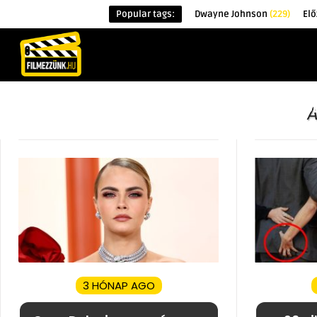
Popular tags:
Dwayne Johnson
(229)
Elő
KEZDŐOLDAL
HÍREK
ÉRDEKESSÉG
A
3 HÓNAP AGO