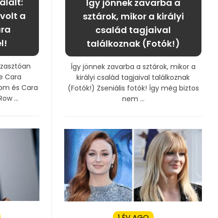
álalt:
Így jönnek zavarba a
volt a
sztárok, mikor a királyi
ara
család tagjaival
l!
találkoznak (Fotók!)
rzasztóan
Így jönnek zavarba a sztárok, mikor a
te Cara
királyi család tagjaival találkoznak
oom és Cara
(Fotók!) Zseniális fotók! Így még biztos
ow ...
nem ...
1 ÉV AGO