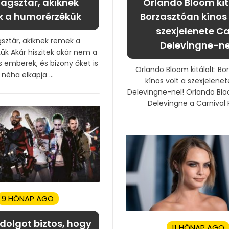
lágsztár, akiknek
Orlando Bloom kit
k a humorérzékük
Borzasztóan kínos 
szexjelenete C
gsztár, akiknek remek a
Delevingne-ne
k Akár hiszitek akár nem a
s emberek, és bizony őket is
Orlando Bloom kitálalt: Bo
néha elkapja ...
kínos volt a szexjelene
Delevingne-nel! Orlando Bl
Delevingne a Carnival R
9 HÓNAP AGO
 dolgot biztos, hogy
11 HÓNAP AGO