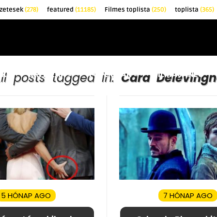
zetesek
(278)
featured
(11185)
Filmes toplista
(250)
toplista
(365)
EK
KRITIKÁK
TOPLISTÁK
FILMAJÁNLÓ
ll posts tagged in:
Cara Delevingn
5 HÓNAP AGO
7 HÓNAP AGO