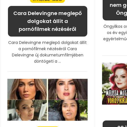
nem g
Öngy
Cara Delevingne meglepő
dolgokat állít a
Öngyilkos o
pornófilmek nézéséről
os év egy
egyértelműe
Cara Delevingne meglepő dolgokat állít
a pornófilmek nézéséről Cara
Delevingne új dokumetumfilmjében
döntögeti a ...