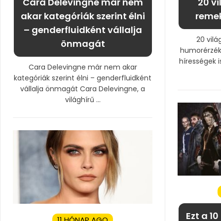
Cara Delevingne már nem
20 vi
akar kategóriák szerint élni
reme
– genderfluidként vállalja
20 vilá
önmagát
humorérzékü
hírességek i
Cara Delevingne már nem akar
kategóriák szerint élni – genderfluidként
vállalja önmagát Cara Delevingne, a
világhírű ...
Ezt a 10
11 HÓNAP AGO