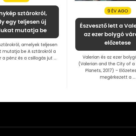
9 ÉV AGO
nykép sztárokról,
y egy teljesen új
Észvesztő lett a Val
lukat mutatja be
az ezer bolygó vár
előzetese
ztárokról, amelyek teljesen
t mutatja be A sztárokról a
Valerian és az ezer bolyg
a pénz és a csillogás jut ...
(Valerian and the City of 
Planets, 2017) – Előzete
megérkezett a ...