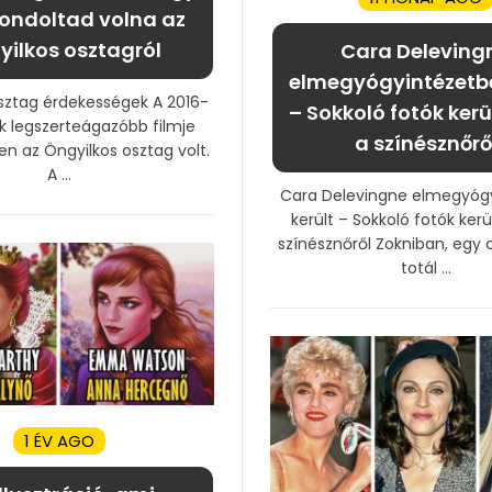
ondoltad volna az
ilkos osztagról
Cara Deleving
elmegyógyintézetbe
sztag érdekességek A 2016-
– Sokkoló fotók kerü
ik legszerteágazóbb filmje
a színésznőrő
n az Öngyilkos osztag volt.
A ...
Cara Delevingne elmegyóg
került – Sokkoló fotók kerü
színésznőről Zokniban, egy c
totál ...
1 ÉV AGO