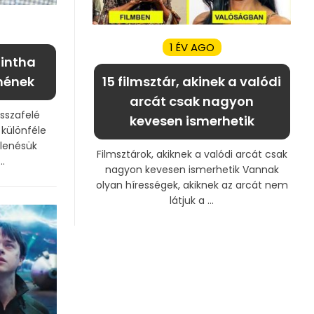
1 ÉV AGO
mintha
nének
15 filmsztár, akinek a valódi
arcát csak nagyon
isszafelé
kevesen ismerhetik
különféle
lenésük
Filmsztárok, akiknek a valódi arcát csak
.
nagyon kevesen ismerhetik Vannak
olyan hírességek, akiknek az arcát nem
látjuk a ...