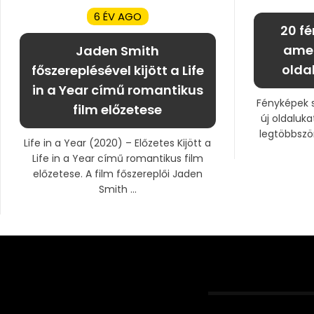
6 ÉV AGO
20 fé
amel
Jaden Smith
olda
főszereplésével kijött a Life
in a Year című romantikus
Fényképek s
film előzetese
új oldaluka
legtöbbször 
Life in a Year (2020) – Előzetes Kijött a
Life in a Year című romantikus film
előzetese. A film főszereplői Jaden
Smith ...