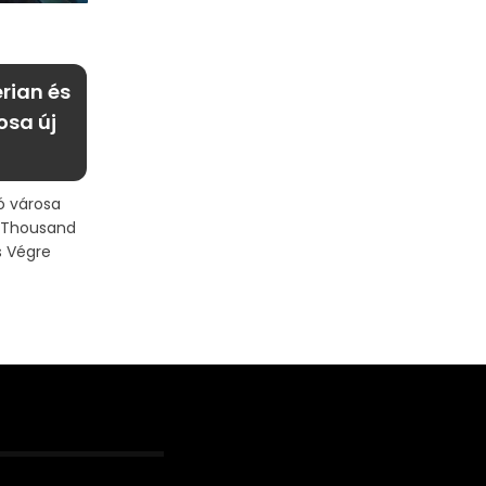
erian és
osa új
ó városa
a Thousand
s Végre