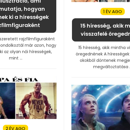
illusztráció, ami
utatja, hogyan
1 ÉV AGO
ek ki a hírességek
zfilmfiguraként
15 híresség, akik 
visszafelé öreged
szeretett rajzfilmfiguraként
 Gondolkoztál már azon, hogy
15 híresség, akik mintha v
i az olyan női hírességek,
öregednének A hírességek 
mint ...
okokból döntenek megje
megváltoztatása ..
2 ÉV AGO