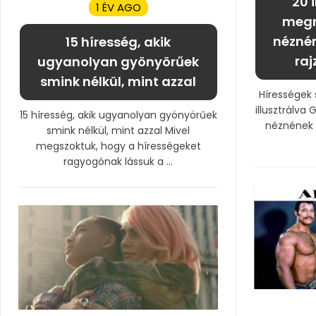
20 
1 ÉV AGO
megm
néznén
15 híresség, akik
raj
ugyanolyan gyönyörűek
smink nélkül, mint azzal
Hírességek 
illusztrálva
15 híresség, akik ugyanolyan gyönyörűek
néznének k
smink nélkül, mint azzal Mivel
megszoktuk, hogy a hírességeket
ragyogónak lássuk a ...