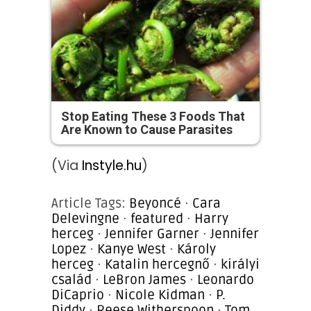
Stop Eating These 3 Foods That
Are Known to Cause Parasites
(Via
Instyle.hu
)
Article Tags:
Beyoncé
·
Cara
Delevingne
·
featured
·
Harry
herceg
·
Jennifer Garner
·
Jennifer
Lopez
·
Kanye West
·
Károly
herceg
·
Katalin hercegnő
·
királyi
család
·
LeBron James
·
Leonardo
DiCaprio
·
Nicole Kidman
·
P.
Diddy
·
Reese Witherspoon
·
Tom