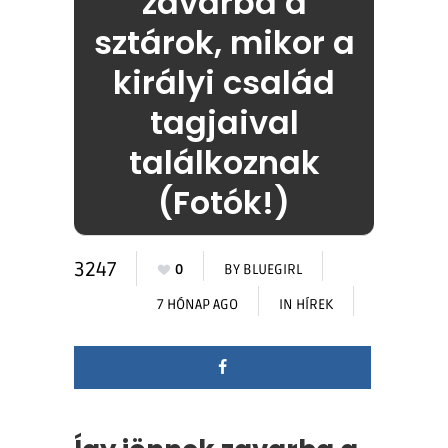
zavarba a
sztárok, mikor a
királyi család
tagjaival
találkoznak
(Fotók!)
3247
0
BY
BLUEGIRL
7 HÓNAP AGO
IN
HÍREK