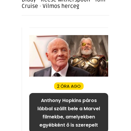
Cruise
·
Vilmos herceg
2 ÓRA AGO
Anthony Hopkins páros
lábbal szállt bele a Marvel
filmekbe, amelyekben
egyébként ő is szerepelt