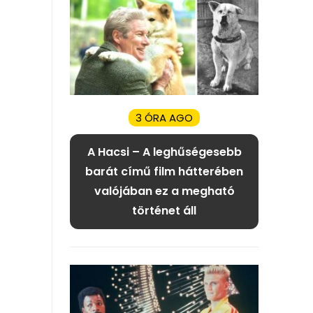
3 ÓRA AGO
A Hacsi – A leghűségesebb
barát című film hátterében
valójában ez a megható
történet áll