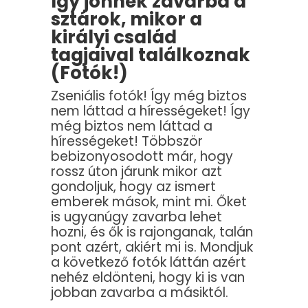
Így jönnek zavarba a
sztárok, mikor a
királyi család
tagjaival találkoznak
(Fotók!)
Zseniális fotók! Így még biztos
nem láttad a hírességeket! Így
még biztos nem láttad a
hírességeket! Többször
bebizonyosodott már, hogy
rossz úton járunk mikor azt
gondoljuk, hogy az ismert
emberek mások, mint mi. Őket
is ugyanúgy zavarba lehet
hozni, és ők is rajonganak, talán
pont azért, akiért mi is. Mondjuk
a következő fotók láttán azért
nehéz eldönteni, hogy ki is van
jobban zavarba a másiktól.