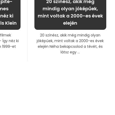
 pite-
20 színész, akik még
lmes
mindig olyan jóképűek,
néz ki
mint voltak a 2000-es évek
is Klein
elején
-filmek
20 színész, akik még mindig olyan
 Így néz ki
jóképűek, mint voltak a 2000-es évek
in 1999-et
elején Néha bekapcsolod a tévét, és
látsz egy ...