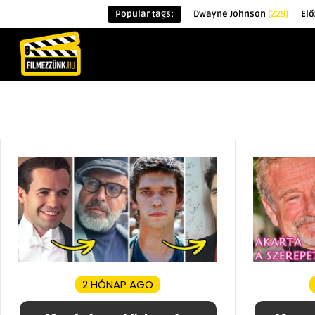
Popular tags:
Dwayne Johnson
(229)
Elő
KEZDŐOLDAL
HÍREK
ÉRDEKESSÉG
2 HÓNAP AGO