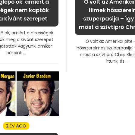
glepő ok, amiért a
Ő volt az Amerikai
ségek nem kapták
filmek hősszere
 kívánt szerepet
szuperpasija – Így 
most a szívtipró Chr
ő ok, amiért a hírességek
k meg a kívánt szerepet
Ő volt az Amerikai pite
gatottak vagyunk, amikor
hősszerelmes szuperpasija –
céljaink ...
most a szívtipró Chris Kle
írtunk, és ...
2 ÉV AGO