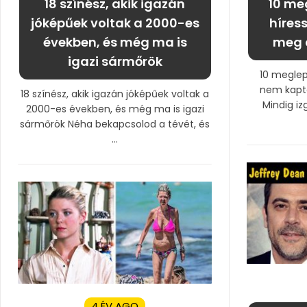
18 színész, akik igazán
10 me
jóképűek voltak a 2000-es
híres
években, és még ma is
meg a
igazi sármőrök
10 meglep
nem kaptá
18 színész, akik igazán jóképűek voltak a
Mindig iz
2000-es években, és még ma is igazi
sármőrök Néha bekapcsolod a tévét, és
...
4 ÉV AGO