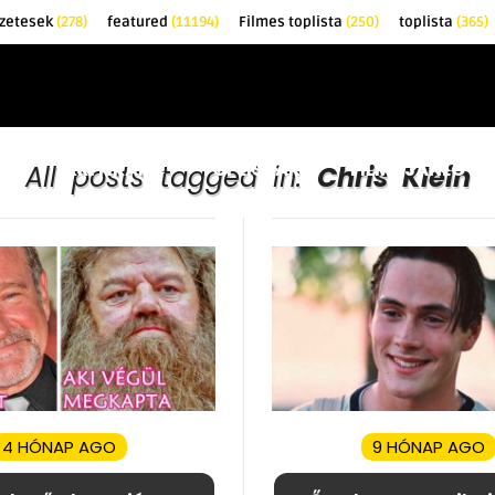
zetesek
(278)
featured
(11194)
Filmes toplista
(250)
toplista
(365)
EK
KRITIKÁK
TOPLISTÁK
FILMAJÁNLÓ
All posts tagged in:
Chris Klein
4 HÓNAP AGO
9 HÓNAP AGO