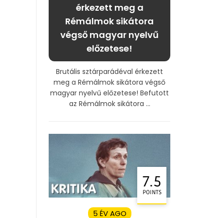
érkezett meg a
Rémálmok sikátora
végső magyar nyelvű
előzetese!
Brutális sztárparádéval érkezett
meg a Rémálmok sikátora végső
magyar nyelvű előzetese! Befutott
az Rémálmok sikátora ...
7.5
POINTS
5 ÉV AGO