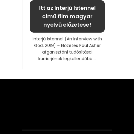
Itt az Interjú Istennel
című film magyar
nyelvű előzetese!
Interjú Istennel (An Interview with
God, 2019) – Előzetes Paul Asher
afganisztáni tudósításai
karrierjének legkellendőbb ...