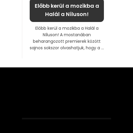
Előbb kerül a mozikba a
Halál a Níluson!
Előbb kerül a mozikba a Halál a
Níluson! A mostanában
beharangozott premierek között
sajnos sokszor olvashatjuk, hogy a ...