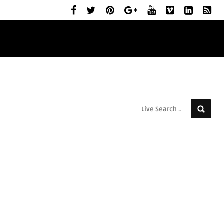
ELŐZETESEK
MOZIBEMUTATÓK
RÓLUNK