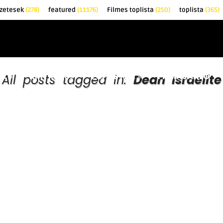
őzetesek
(278)
featured
(11176)
Filmes toplista
(250)
toplista
(365)
EK
KRITIKÁK
TOPLISTÁK
FILMAJÁNLÓ
All posts tagged in:
Dean Israelite