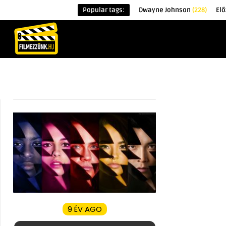
Popular tags:
Dwayne Johnson
(228)
El
KEZDŐOLDAL
HÍREK
ÉRDEKESSÉG
9 ÉV AGO