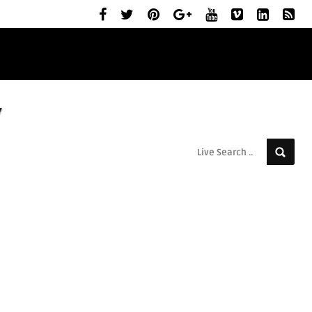
ELŐZETESEK
MOZIBEMUTATÓK
RÓLUNK
w