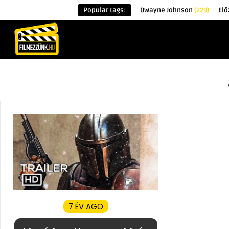
Popular tags:
Dwayne Johnson
(229)
Elő
KEZDŐOLDAL
HÍREK
ÉRDEKESSÉG
7 ÉV AGO