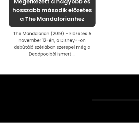
Megérkezett a nagyobb és
hosszabb második előzetes
a The Mandalorianhez
The Mandalorian (2019) – Előzetes A
november 12-én, a Disney+-on
debütáló szériában szerepel még a
Deadpoolból ismert ...