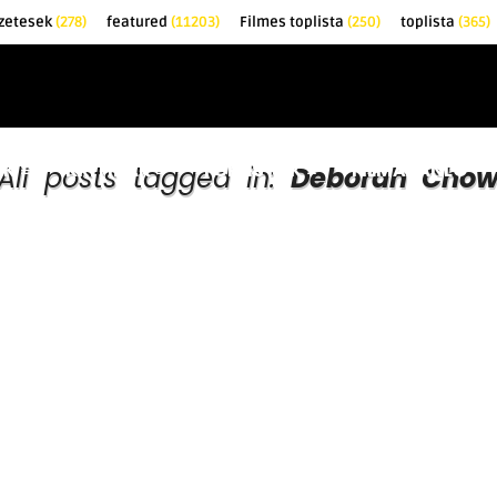
zetesek
(278)
featured
(11203)
Filmes toplista
(250)
toplista
(365)
EK
KRITIKÁK
TOPLISTÁK
FILMAJÁNLÓ
All posts tagged in:
Deborah Cho