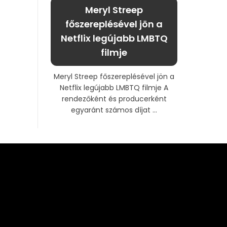
Meryl Streep
főszereplésével jön a
Netflix legújabb LMBTQ
filmje
Meryl Streep főszereplésével jön a
Netflix legújabb LMBTQ filmje A
rendezőként és producerként
egyaránt számos díjat ...