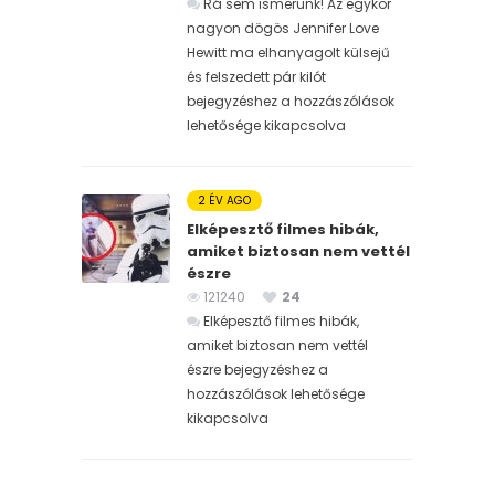
Rá sem ismerünk! Az egykor
nagyon dögös Jennifer Love
Hewitt ma elhanyagolt külsejű
és felszedett pár kilót
bejegyzéshez
a hozzászólások
lehetősége kikapcsolva
2 ÉV AGO
Elképesztő filmes hibák,
amiket biztosan nem vettél
észre
121240
24
Elképesztő filmes hibák,
amiket biztosan nem vettél
észre bejegyzéshez
a
hozzászólások lehetősége
kikapcsolva