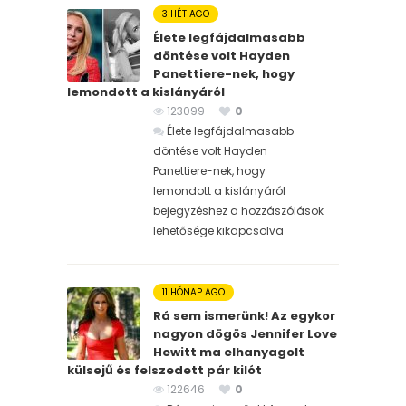
3 HÉT AGO
Élete legfájdalmasabb
döntése volt Hayden
Panettiere-nek, hogy
lemondott a kislányáról
123099
0
Élete legfájdalmasabb
döntése volt Hayden
Panettiere-nek, hogy
lemondott a kislányáról
bejegyzéshez
a hozzászólások
lehetősége kikapcsolva
11 HÓNAP AGO
Rá sem ismerünk! Az egykor
nagyon dögös Jennifer Love
Hewitt ma elhanyagolt
külsejű és felszedett pár kilót
122646
0