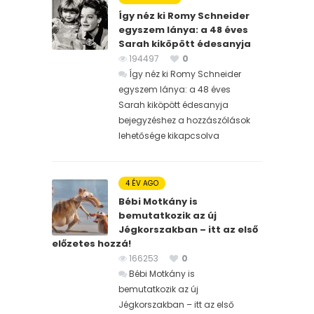
Így néz ki Romy Schneider
egyszem lánya: a 48 éves
Sarah kiköpött édesanyja
194497
0
Így néz ki Romy Schneider
egyszem lánya: a 48 éves
Sarah kiköpött édesanyja
bejegyzéshez
a hozzászólások
lehetősége kikapcsolva
4 ÉV AGO
Bébi Motkány is
bemutatkozik az új
Jégkorszakban – itt az első
előzetes hozzá!
166253
0
Bébi Motkány is
bemutatkozik az új
Jégkorszakban – itt az első