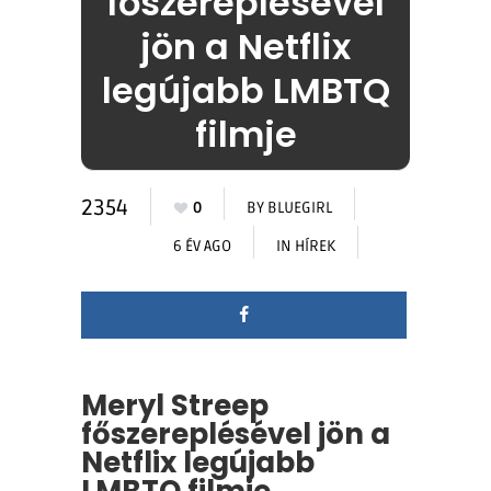
főszereplésével
jön a Netflix
legújabb LMBTQ
filmje
2354
0
BY
BLUEGIRL
6 ÉV AGO
IN
HÍREK
Meryl Streep
főszereplésével jön a
Netflix legújabb