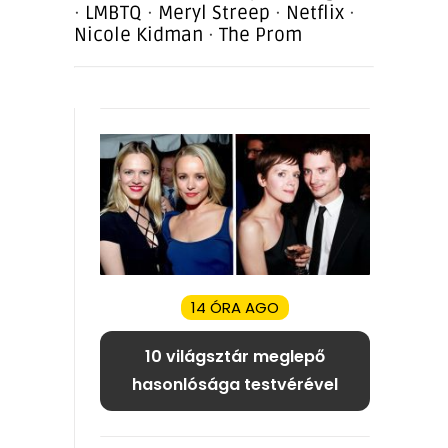
·
LMBTQ
·
Meryl Streep
·
Netflix
·
Nicole Kidman
·
The Prom
14 ÓRA AGO
10 világsztár meglepő
hasonlósága testvérével