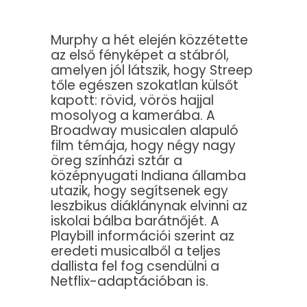
Murphy a hét elején közzétette
az első fényképet a stábról,
amelyen jól látszik, hogy Streep
tőle egészen szokatlan külsőt
kapott: rövid, vörös hajjal
mosolyog a kamerába. A
Broadway musicalen alapuló
film témája, hogy négy nagy
öreg színházi sztár a
középnyugati Indiana államba
utazik, hogy segítsenek egy
leszbikus diáklánynak elvinni az
iskolai bálba barátnőjét. A
Playbill információi szerint az
eredeti musicalből a teljes
dallista fel fog csendülni a
Netflix-adaptációban is.