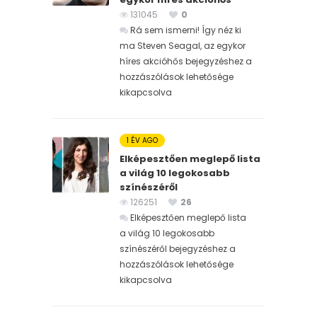
131045
0
Rá sem ismerni! Így néz ki
ma Steven Seagal, az egykor
híres akcióhős bejegyzéshez
a
hozzászólások lehetősége
kikapcsolva
1 ÉV AGO
Elképesztően meglepő lista
a világ 10 legokosabb
színészéről
126251
26
Elképesztően meglepő lista
a világ 10 legokosabb
színészéről bejegyzéshez
a
hozzászólások lehetősége
kikapcsolva