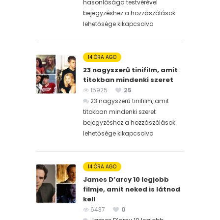
hasonlósága testvérével
bejegyzéshez
a hozzászólások
lehetősége kikapcsolva
14 ÓRA AGO
23 nagyszerű tinifilm, amit
titokban mindenki szeret
15925
25
23 nagyszerű tinifilm, amit
titokban mindenki szeret
bejegyzéshez
a hozzászólások
lehetősége kikapcsolva
14 ÓRA AGO
James D’arcy 10 legjobb
filmje, amit neked is látnod
kell
6437
0