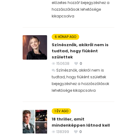
előzetes hozzá! bejegyzéshez
a
hozzászólások lehetősége
kikapcsolva
6 HÓNAP AGO
Színésznők, akikről nem is
tudtad, hogy fiúként
születtek
150638
0
Színésznők, akikről nem is
tudtad, hogy fiúként születtek
bejegyzéshez
a hozzászólások
lehetősége kikapcsolva
1 ÉV AGO
18 thriller, amit
mindenképpen látnod kell
138399
0