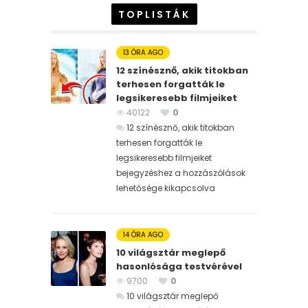
TOPLISTÁK
13 ÓRA AGO
12 színésznő, akik titokban
terhesen forgatták le
legsikeresebb filmjeiket
40122
0
12 színésznő, akik titokban
terhesen forgatták le
legsikeresebb filmjeiket
bejegyzéshez
a hozzászólások
lehetősége kikapcsolva
14 ÓRA AGO
10 világsztár meglepő
hasonlósága testvérével
9700
0
10 világsztár meglepő