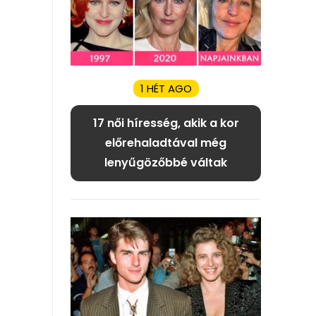
1 HÉT AGO
17 női híresség, akik a kor
előrehaladtával még
lenyűgözőbbé váltak