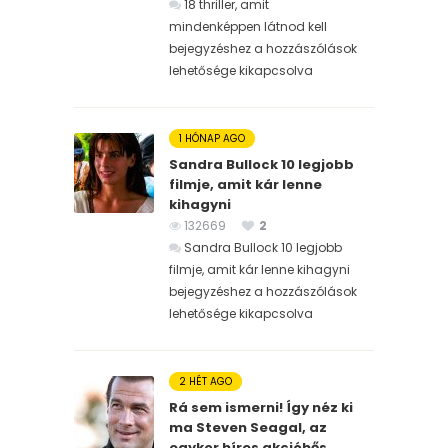
18 thriller, amit
mindenképpen látnod kell
bejegyzéshez
a hozzászólások
lehetősége kikapcsolva
1 HÓNAP AGO
Sandra Bullock 10 legjobb
filmje, amit kár lenne
kihagyni
132669
2
Sandra Bullock 10 legjobb
filmje, amit kár lenne kihagyni
bejegyzéshez
a hozzászólások
lehetősége kikapcsolva
2 HÉT AGO
Rá sem ismerni! Így néz ki
ma Steven Seagal, az
egykor híres akcióhős