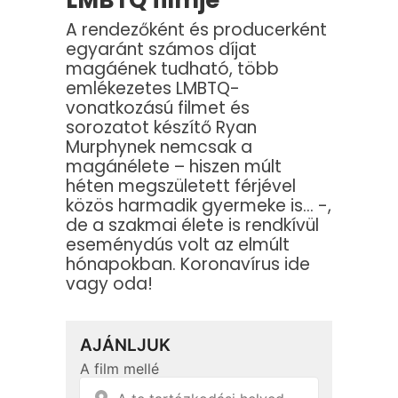
LMBTQ filmje
A rendezőként és producerként
egyaránt számos díjat
magáének tudható, több
emlékezetes LMBTQ-
vonatkozású filmet és
sorozatot készítő Ryan
Murphynek nemcsak a
magánélete – hiszen múlt
héten megszületett férjével
közös harmadik gyermeke is… -,
de a szakmai élete is rendkívül
eseménydús volt az elmúlt
hónapokban. Koronavírus ide
vagy oda!