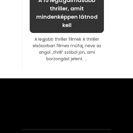
A 15 legizgalmasabb
thriller, amit
mindenképpen látnod
kell
A legjobb thriller filmek A thriller
elsősorban filmes műfaj, neve az
angol „thrill” szóból jön, ami
borzongást jelent. ...