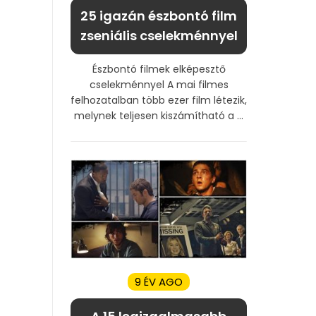
25 igazán észbontó film
zseniális cselekménnyel
Észbontó filmek elképesztő
cselekménnyel A mai filmes
felhozatalban több ezer film létezik,
melynek teljesen kiszámítható a ...
9 ÉV AGO