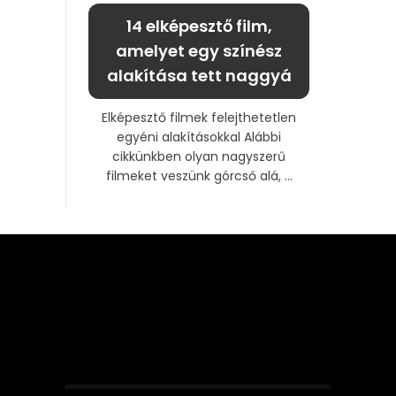
14 elképesztő film,
amelyet egy színész
alakítása tett naggyá
Elképesztő filmek felejthetetlen
egyéni alakításokkal Alábbi
cikkünkben olyan nagyszerű
filmeket veszünk górcső alá, ...