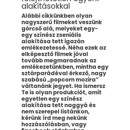
alakításokkal
Alábbi cikkünkben olyan
nagyszerű filmeket veszünk
górcső alá, melyeket egy-
egy színész zseniális
alakítása tett igazán
emlékezetessé. Néha ezek az
elképesztő filmek jóval
tovább megmaradnak az
emlékezetünkben, mintha egy
sztárparádéval érkező, nagy
szabású „popcorn mozira”
váltanánk jegyet. Ha ismersz
Te is olyan produkciót, amit
egyetlen egy színész
alakítása tett naggyá és
nem szerepel listánkon,
kérünk írd meg nekünk
hozzászólásban, vagy