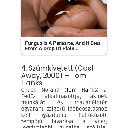
Fungus Is A Parasite, And It Dies
From A Drop Of Plain...
4. Számkivetett (Cast
Away, 2000) – Tom
Hanks
Chuck Noland (
Tom Hanks
) a
FedEx alkalmazottja, akinek
munkáját és magánéletét
egyaránt szigorú időbeosztáshoz
kell igazítania. Felfokozott
tempójú hivatása a világ
legtávolabbi zugaiba szólítja,