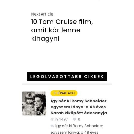
Next Article
10 Tom Cruise film,
amit kár lenne
kihagyni
LEGOLVASOTTABB CIKKEK
8 HÓNAP AGO
Így néz ki Romy Schneider
egyszem lánya: a 48 éves
Sarah kiköpött édesanyja
194497
0
Így néz ki Romy Schneider
egyszem lánya: a 48 éves