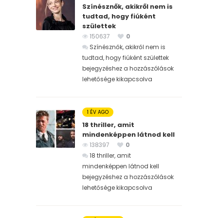
Színésznők, akikről nem is
tudtad, hogy fiúként
születtek
150637
0
Színésznők, akikről nem is
tudtad, hogy fiúként születtek
bejegyzéshez
a hozzászólások
lehetősége kikapcsolva
1 ÉV AGO
18 thriller, amit
mindenképpen látnod kell
138397
0
18 thriller, amit
mindenképpen látnod kell
bejegyzéshez
a hozzászólások
lehetősége kikapcsolva