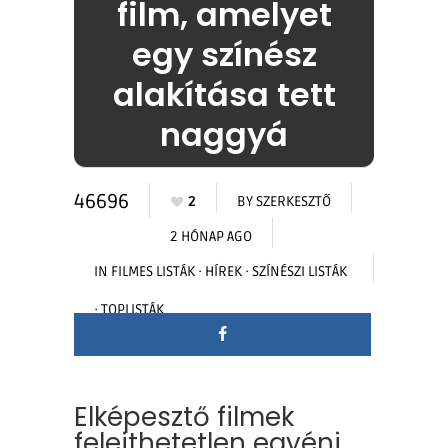
film, amelyet
egy színész
alakítása tett
naggyá
46696
2
BY
SZERKESZTŐ
2 HÓNAP AGO
IN
FILMES LISTÁK
·
HÍREK
·
SZÍNÉSZI LISTÁK
·
TOPLISTÁK
Elképesztő filmek
felejthetetlen egyéni