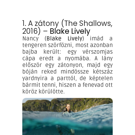
1. A zátony (The Shallows,
2016) –
Blake Lively
Nancy (
Blake Lively
) imád a
tengeren szörfözni, most azonban
bajba került: egy vérszomjas
cápa eredt a nyomába. A lány
először egy zátonyon, majd egy
bóján reked mindössze kétszáz
yardnyira a parttól, de képtelen
bármit tenni, hiszen a fenevad ott
köröz körülötte.