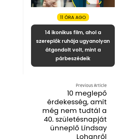
11 ÓRA AGO
14 ikonikus film, ahol a
szereplők ruhája ugyanolyan
átgondolt volt, mint a
párbeszédeik
Previous Article
10 meglepő
érdekesség, amit
még nem tudtál a
40. születésnapját
ünneplő Lindsay
Lohanről