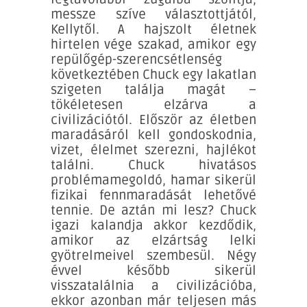
messze szíve választottjától,
Kellytől. A hajszolt életnek
hirtelen vége szakad, amikor egy
repülőgép-szerencsétlenség
következtében Chuck egy lakatlan
szigeten találja magát –
tökéletesen elzárva a
civilizációtól. Először az életben
maradásáról kell gondoskodnia,
vizet, élelmet szerezni, hajlékot
találni. Chuck hivatásos
problémamegoldó, hamar sikerül
fizikai fennmaradását lehetővé
tennie. De aztán mi lesz? Chuck
igazi kalandja akkor kezdődik,
amikor az elzártság lelki
gyötrelmeivel szembesül. Négy
évvel később sikerül
visszatalálnia a civilizációba,
ekkor azonban már teljesen más