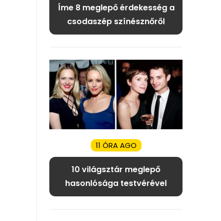
Íme 8 meglepő érdekesség a
csodaszép színésznőről
11 ÓRA AGO
10 világsztár meglepő
hasonlósága testvérével