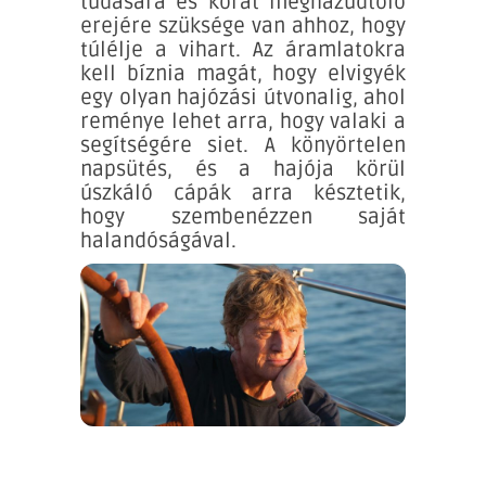
tudására és korát meghazudtoló
erejére szüksége van ahhoz, hogy
túlélje a vihart. Az áramlatokra
kell bíznia magát, hogy elvigyék
egy olyan hajózási útvonalig, ahol
reménye lehet arra, hogy valaki a
segítségére siet. A könyörtelen
napsütés, és a hajója körül
úszkáló cápák arra késztetik,
hogy szembenézzen saját
halandóságával.