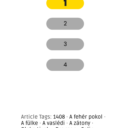
1
2
3
4
Article Tags:
1408
·
A fehér pokol
·
A fülke
·
A vaslédi
·
A zátony
·