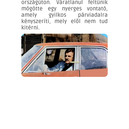
országúton. Váratlanul feltűnik
mögötte egy nyerges vontató,
amely gyilkos párviadalra
kényszeríti, mely elől nem tud
kitérni.