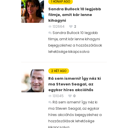
1 HÓNAP AGO
Sandra Bullock 10 legjobb
filmje, amit kár lenne
kihagyni
132664
2
Sandra Bullock 10 legjobb
filmje, amit kár lenne kihagyni
bejegyzéshez
a hozzászólások
lehetősége kikapcsolva
2 HÉT AGO
Rá sem ismerni! Így néz ki
ma Steven Seagal, az
egykor híres akcióhős
131045
0
Rá sem ismerni! Így néz ki
ma Steven Seagal, az egykor
híres akcióhős bejegyzéshez
a
hozzászólások lehetősége
kikapcsolva