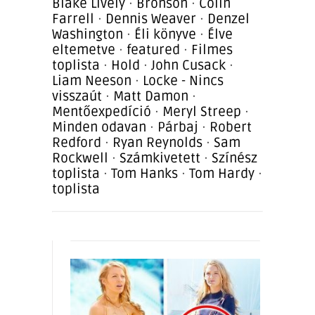
Blake Lively
·
Bronson
·
Colin
Farrell
·
Dennis Weaver
·
Denzel
Washington
·
Éli könyve
·
Élve
eltemetve
·
featured
·
Filmes
toplista
·
Hold
·
John Cusack
·
Liam Neeson
·
Locke - Nincs
visszaút
·
Matt Damon
·
Mentőexpedíció
·
Meryl Streep
·
Minden odavan
·
Párbaj
·
Robert
Redford
·
Ryan Reynolds
·
Sam
Rockwell
·
Számkivetett
·
Színész
toplista
·
Tom Hanks
·
Tom Hardy
·
toplista