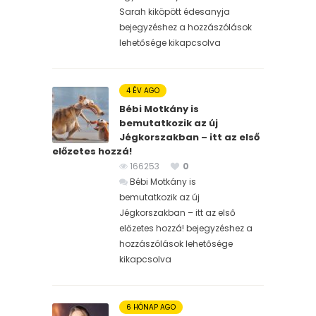
Sarah kiköpött édesanyja
bejegyzéshez
a hozzászólások
lehetősége kikapcsolva
4 ÉV AGO
Bébi Motkány is
bemutatkozik az új
Jégkorszakban – itt az első
előzetes hozzá!
166253
0
Bébi Motkány is
bemutatkozik az új
Jégkorszakban – itt az első
előzetes hozzá! bejegyzéshez
a
hozzászólások lehetősége
kikapcsolva
6 HÓNAP AGO