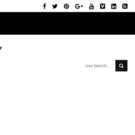
ELŐZETESEK
MOZIBEMUTATÓK
RÓLUNK
y