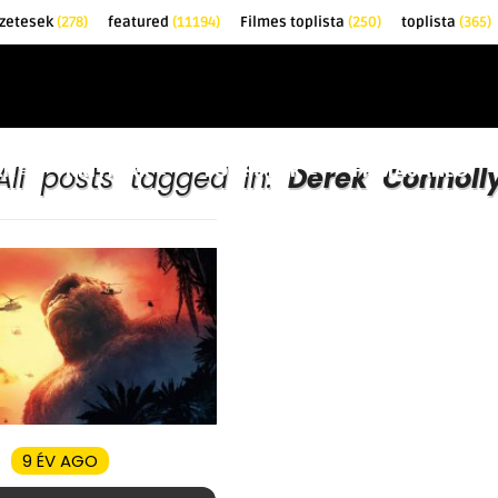
zetesek
(278)
featured
(11194)
Filmes toplista
(250)
toplista
(365)
EK
KRITIKÁK
TOPLISTÁK
FILMAJÁNLÓ
All posts tagged in:
Derek Connoll
9 ÉV AGO