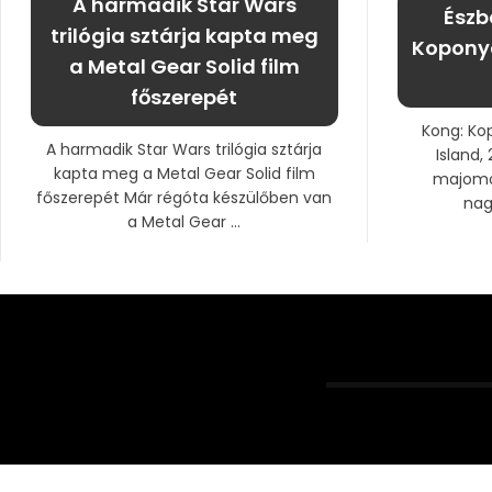
A harmadik Star Wars
Észb
trilógia sztárja kapta meg
Kopony
a Metal Gear Solid film
főszerepét
Kong: Ko
A harmadik Star Wars trilógia sztárja
Island,
kapta meg a Metal Gear Solid film
majomór
főszerepét Már régóta készülőben van
nag
a Metal Gear ...