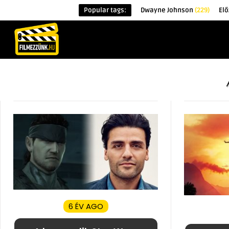
Popular tags:
Dwayne Johnson
(229)
Elő
KEZDŐOLDAL
HÍREK
ÉRDEKESSÉG
6 ÉV AGO