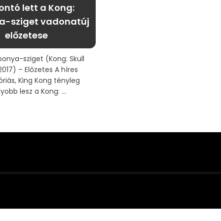
ontó lett a Kong:
a-sziget vadonatúj
előzetese
ponya-sziget (Kong: Skull
 2017) – Előzetes A híres
iás, King Kong tényleg
yobb lesz a Kong: ...