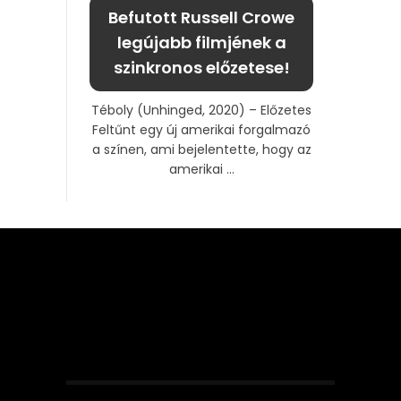
Befutott Russell Crowe
legújabb filmjének a
szinkronos előzetese!
Téboly (Unhinged, 2020) – Előzetes
Feltűnt egy új amerikai forgalmazó
a színen, ami bejelentette, hogy az
amerikai ...