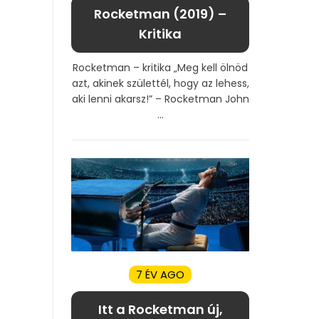
Rocketman (2019) –
Kritika
Rocketman – kritika „Meg kell ölnöd
azt, akinek születtél, hogy az lehess,
aki lenni akarsz!” – Rocketman John
...
7 ÉV AGO
Itt a Rocketman új,