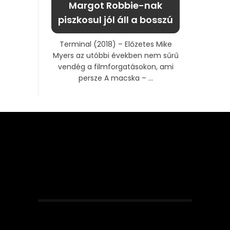
Margot Robbie-nak
piszkosul jól áll a bosszú
Terminal (2018) – Előzetes Mike
Myers az utóbbi években nem sűrű
vendég a filmforgatásokon, ami
persze A macska – ...