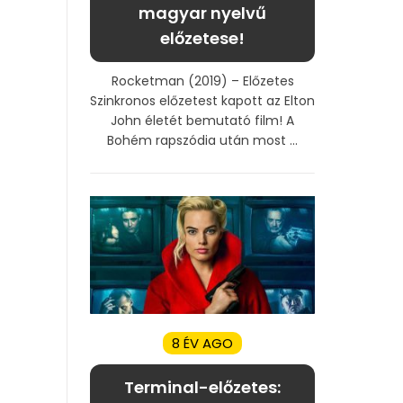
magyar nyelvű
előzetese!
Rocketman (2019) – Előzetes
Szinkronos előzetest kapott az Elton
John életét bemutató film! A
Bohém rapszódia után most ...
8 ÉV AGO
Terminal-előzetes: