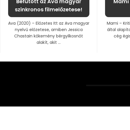
Befutott az Ava magyar
Mami 
szinkronos filmelőzetese!
Ava (2020) – Előzetes Itt az Ava magyar
Mami – Kri
nyelvű előzetese, amiben Jessica
által alapí
Chastain kőkemény bérgyilkosnőt
cég égi
alakít, akit ...