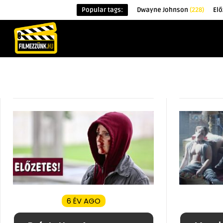
Popular tags:
Dwayne Johnson
(228)
Elő
KEZDŐOLDAL
HÍREK
ÉRDEKESSÉG
6 ÉV AGO