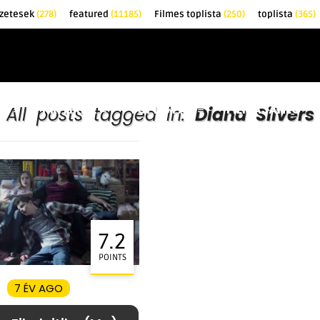
zetesek
(278)
featured
(11185)
Filmes toplista
(250)
toplista
(365)
EK
KRITIKÁK
TOPLISTÁK
FILMAJÁNLÓ
All posts tagged in:
Diana Silvers
7.2
POINTS
7 ÉV AGO