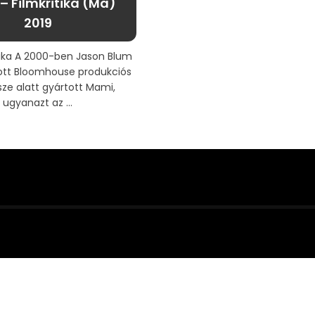
– Filmkritika (Ma)
2019
tika A 2000-ben Jason Blum
tott Bloomhouse produkciós
sze alatt gyártott Mami,
ugyanazt az ...