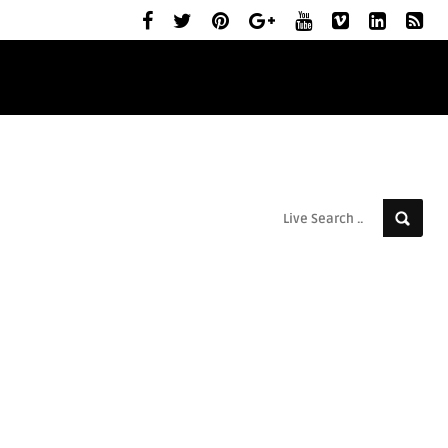
ELŐZETESEK
MOZIBEMUTATÓK
RÓLUNK