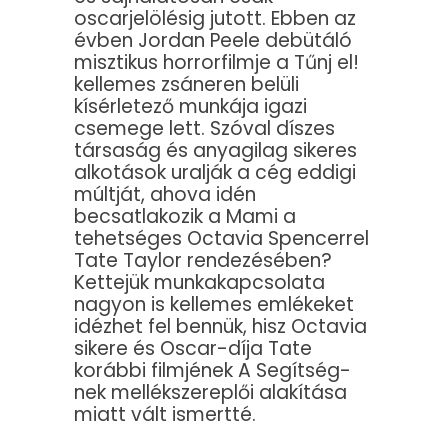
oscarjelölésig jutott. Ebben az
évben Jordan Peele debütáló
misztikus horrorfilmje a Tűnj el!
kellemes zsáneren belüli
kísérletező munkája igazi
csemege lett. Szóval díszes
társaság és anyagilag sikeres
alkotások uralják a cég eddigi
múltját, ahova idén
becsatlakozik a Mami a
tehetséges Octavia Spencerrel
Tate Taylor rendezésében?
Kettejük munkakapcsolata
nagyon is kellemes emlékeket
idézhet fel bennük, hisz Octavia
sikere és Oscar-díja Tate
korábbi filmjének A Segítség-
nek mellékszereplői alakítása
miatt vált ismertté.