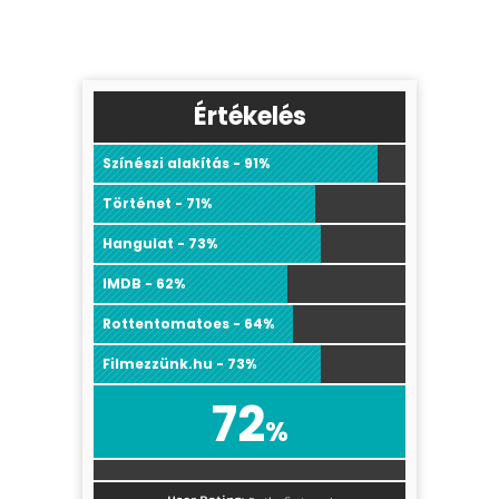
Értékelés
Színészi alakítás - 91%
Történet - 71%
Hangulat - 73%
IMDB - 62%
Rottentomatoes - 64%
Filmezzünk.hu - 73%
72
%