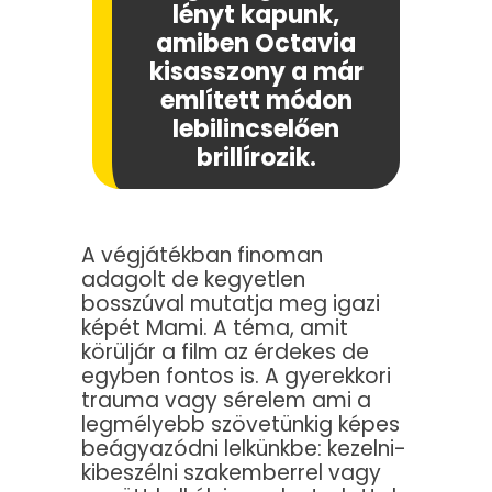
lényt kapunk,
amiben Octavia
kisasszony a már
említett módon
lebilincselően
brillírozik.
A végjátékban finoman
adagolt de kegyetlen
bosszúval mutatja meg igazi
képét Mami. A téma, amit
körüljár a film az érdekes de
egyben fontos is. A gyerekkori
trauma vagy sérelem ami a
legmélyebb szövetünkig képes
beágyazódni lelkünkbe: kezelni-
kibeszélni szakemberrel vagy