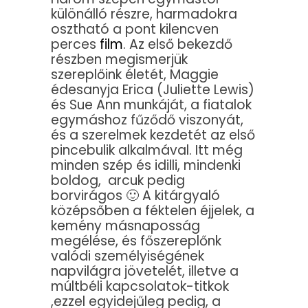
különálló részre, harmadokra
osztható a pont kilencven
perces
film
. Az első bekezdő
részben megismerjük
szereplőink életét, Maggie
édesanyja Erica (Juliette Lewis)
és Sue Ann munkáját, a fiatalok
egymáshoz fűződő viszonyát,
és a szerelmek kezdetét az első
pincebulik alkalmával. Itt még
minden szép és idilli, mindenki
boldog, arcuk pedig
borvirágos 🙂 A kitárgyaló
középsőben a féktelen éjjelek, a
kemény másnaposság
megélése, és főszereplőnk
valódi személyiségének
napvilágra jövetelét, illetve a
múltbéli kapcsolatok-titkok
,ezzel egyidejűleg pedig, a