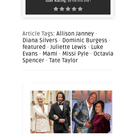
User Rating:
Be the first one !
Article Tags:
Allison Janney
·
Diana Silvers
·
Dominic Burgess
·
featured
·
Juliette Lewis
·
Luke
Evans
·
Mami
·
Missi Pyle
·
Octavia
Spencer
·
Tate Taylor