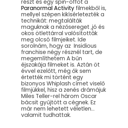
részt és egy spin-offot a
Paranormal Activity
filmekből is,
mellyel szépen kikísérletezték a
technikát: megtalálták
maguknak a nézősereget ,jó és
okos ötlettárral valósították
meg olcsó filmjeiket. Ide
sorolnám, hogy az Insidious
franchise négy résznél tart, de
megemlíthetem A bűn
éjszakája filmeket is. Aztán öt
évvel ezelőtt, még ők sem
értették mi történt egy
bizonyos Whiplash címet viselő
filmjükkel, hisz a zenés drámájuk
Miles Teller-rel három Oscar
bácsit gyűjtött a cégnek. Ez
már nem lehetett véletlen…
valamit tudhattak.