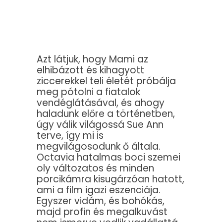
Azt látjuk, hogy Mami az
elhibázott és kihagyott
ziccerekkel teli életét próbálja
meg pótolni a fiatalok
vendéglátásával, és ahogy
haladunk előre a történetben,
úgy válik világossá Sue Ann
terve, így mi is
megvilágosodunk ő általa.
Octavia hatalmas boci szemei
oly változatos és minden
porcikámra kisugárzóan hatott,
ami a film igazi eszenciája.
Egyszer vidám, és bohókás,
majd profin és megalkuvást