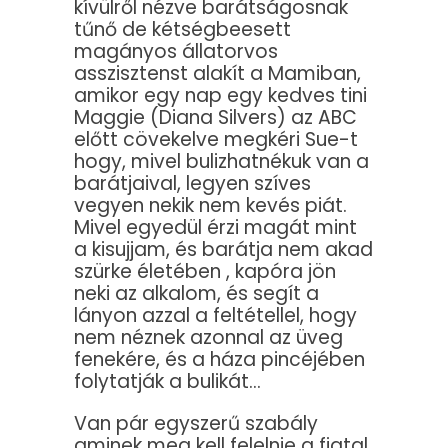
kívülről nézve barátságosnak
tűnő de kétségbeesett
magányos állatorvos
asszisztenst alakít a Mamiban,
amikor egy nap egy kedves tini
Maggie (Diana Silvers) az ABC
előtt cövekelve megkéri Sue-t
hogy, mivel bulizhatnékuk van a
barátjaival, legyen szíves
vegyen nekik nem kevés piát.
Mivel egyedül érzi magát mint
a kisujjam, és barátja nem akad
szürke életében , kapóra jön
neki az alkalom, és segít a
lányon azzal a feltétellel, hogy
nem néznek azonnal az üveg
fenekére, és a háza pincéjében
folytatják a bulikát…
Van pár egyszerű szabály
aminek meg kell felelnie a fiatal