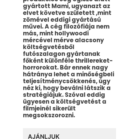
gyártott Mami, ugyanazt az
elvet követve született ,mint
zömével eddigi gyártású
művei. A cég filozófiája nem
más, mint hollywoodi
mércével mérve alacsony
költségvetésből
futószalagon gyártanak
főként különféle thrillereket-
horrorokat. Bár ennek nagy
hátránya lehet a minőségbeli
teljesítménycsökkenés, úgy
néz ki, hogy beválni látszik a
stratégiájuk. Szóval eddig
ügyesen a költségvetést a
filmjeinél sikerült
megsokszorozni.