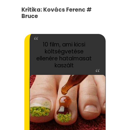
Kritika: Kovács Ferenc #
Bruce
10 film, ami kicsi
költségvetése
ellenére hatalmasat
kaszált