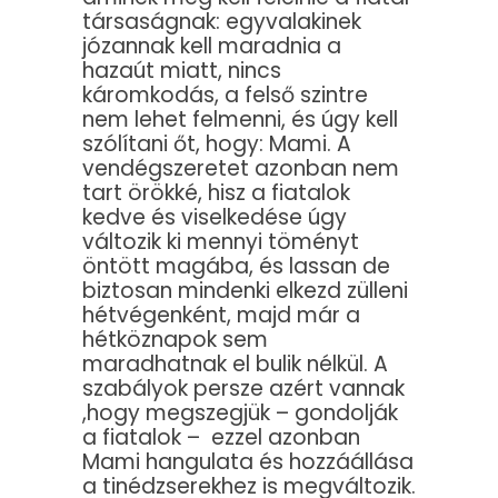
társaságnak: egyvalakinek
józannak kell maradnia a
hazaút miatt, nincs
káromkodás, a felső szintre
nem lehet felmenni, és úgy kell
szólítani őt, hogy: Mami. A
vendégszeretet azonban nem
tart örökké, hisz a fiatalok
kedve és viselkedése úgy
változik ki mennyi töményt
öntött magába, és lassan de
biztosan mindenki elkezd zülleni
hétvégenként, majd már a
hétköznapok sem
maradhatnak el bulik nélkül. A
szabályok persze azért vannak
,hogy megszegjük – gondolják
a fiatalok – ezzel azonban
Mami hangulata és hozzáállása
a tinédzserekhez is megváltozik.