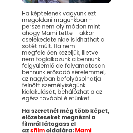
Ha képtelenek vagyunk ezt
megoldani magunkban –
persze nem oly módon mint
ahogy Mami tette – akkor
cselekedeteinkre is kihathat a
sötét múlt. Ha nem
megfelelően kezeljük, illetve
nem foglalkozunk a bennünk
felgyülemlő de folyamatosan
bennünk erősödő sérelemmel,
az nagyban befolyásolhatja
felnőtt személyiségünk
kialakulását, behálózhatja az
egész további életünket.
Ha szeretnél még több képet,
előzeteseket megnézni a
filmről látogass el
az
sfilm
oldalára:
Mami