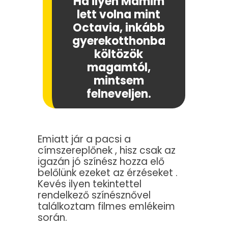
Ha ilyen Mamim
lett volna mint
Octavia, inkább
gyerekotthonba
költözök
magamtól,
mintsem
felneveljen.
Emiatt jár a pacsi a
címszereplőnek , hisz csak az
igazán jó színész hozza elő
belőlünk ezeket az érzéseket .
Kevés ilyen tekintettel
rendelkező színésznővel
találkoztam filmes emlékeim
során.