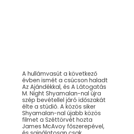
A hullámvasút a következő
évben ismét a csúcson haladt
Az Ajándékkal, és A Látogatás
M. Night Shyamalan-nal újra
szép bevétellel járó időszakát
élte a stúdió. A közös siker
Shyamalan-nal újabb közös
filmet a Széttörvét hozta
James McAvoy főszerepével,
és sajnálatosan csak