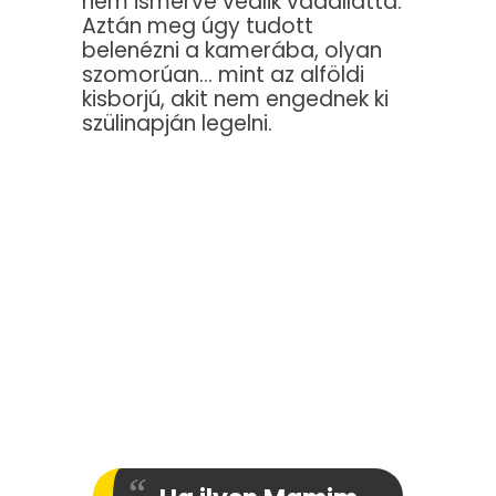
nem ismerve vedlik vadállattá.
Aztán meg úgy tudott
belenézni a kamerába, olyan
szomorúan… mint az alföldi
kisborjú, akit nem engednek ki
szülinapján legelni.