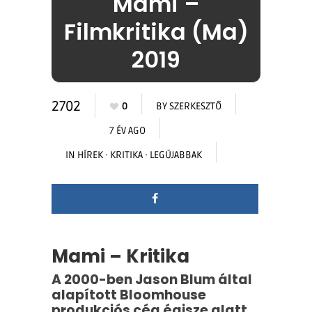
Mami –
Filmkritika (Ma)
2019
2702
0
BY
SZERKESZTŐ
7 ÉV AGO
IN
HÍREK
·
KRITIKA
·
LEGÚJABBAK
Mami – Kritika
A 2000-ben Jason Blum által
alapított Bloomhouse
produkciós cég égisze alatt