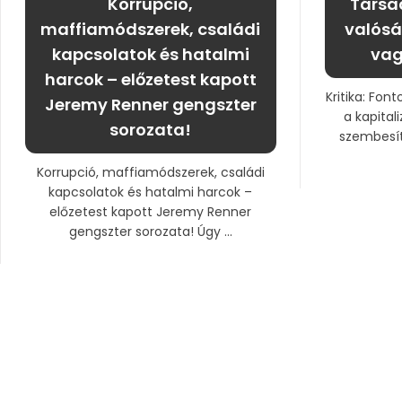
Korrupció,
Társa
maffiamódszerek, családi
valóság
kapcsolatok és hatalmi
vag
harcok – előzetest kapott
Kritika: Fon
Jeremy Renner gengszter
a kapital
sorozata!
szembesít
Korrupció, maffiamódszerek, családi
kapcsolatok és hatalmi harcok –
előzetest kapott Jeremy Renner
gengszter sorozata! Úgy ...