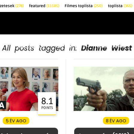
zetesek
(278)
featured
(11185)
Filmes toplista
(250)
toplista
(365)
EK
KRITIKÁK
TOPLISTÁK
FILMAJÁNLÓ
All posts tagged in:
Dianne Wiest
8.1
POINTS
5 ÉV AGO
8 ÉV AGO