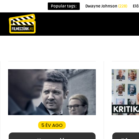
Popular tags:
Dwayne Johnson
(228)
Elő
KEZDŐOLDAL
HÍREK
ÉRDEKESSÉG
5 ÉV AGO