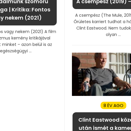
dalmunk szomorú
A csempész (2019) –
a | Kritika: Fontos
A csempész (The Mule, 2019)
y nekem (2021)
Őrületes karriert tudhat a 
Clint Eastwood. Nem tudo
tos vagy nekem (2021) A film
olyan ...
izmus kemény kritikájával
 minket – azon belül is az
egészségügyi ...
8 ÉV AGO
Clint Eastwood köze
után ismét a kamer