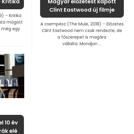
 Kritika
Magyar előzetest kapott
Clint Eastwood új filmje
 – Kritika
háta mögött
A csempész (The Mule, 2018) – Előzetes
k még egy
Clint Eastwood nem csak rendezte, de
a főszerepet is magára
vállalta. Mondjon ...
l 10 év
ák elé