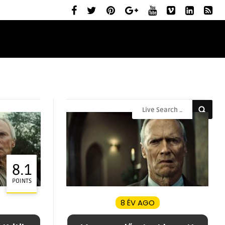
ELŐZETESEK
MOZIBEMUTATÓK
RÓLUNK
8.1
POINTS
8 ÉV AGO