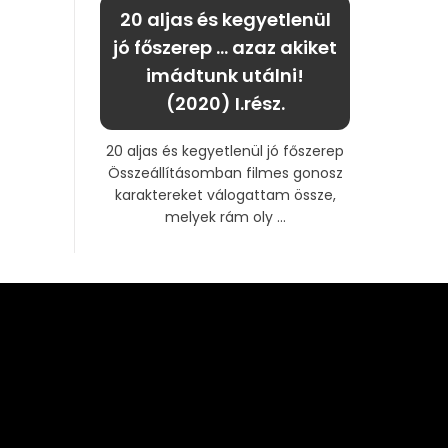
20 aljas és kegyetlenül
jó főszerep … azaz akiket
imádtunk utálni!
(2020) I.rész.
20 aljas és kegyetlenül jó főszerep
Összeállításomban filmes gonosz
karaktereket válogattam össze,
melyek rám oly ...